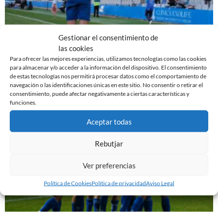
Gestionar el consentimiento de
EL SABADELL EMPATA ANTE LA CULTURAL EN LA
las cookies
NOVA CREU ALTA
Para ofrecer las mejores experiencias, utilizamos tecnologías como las cookies
para almacenar y/o acceder a la información del dispositivo. El consentimiento
10 de marzo de 2024
de estas tecnologías nos permitirá procesar datos como el comportamiento de
Leer más »
navegación o las identificaciones únicas en este sitio. No consentir o retirar el
consentimiento, puede afectar negativamente a ciertas características y
funciones.
Aceptar todas
Rebutjar
Ver preferencias
Política de Cookies
Política de privacidad
Aviso Legal