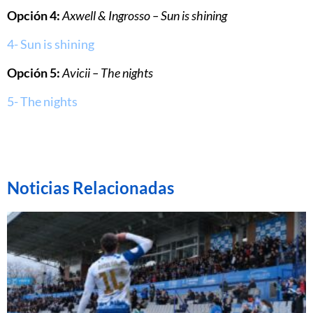
Opción 4:
Axwell & Ingrosso – Sun is shining
4- Sun is shining
Opción 5:
Avicii – The nights
5- The nights
Noticias Relacionadas