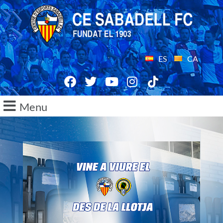
ES
CA
Menu