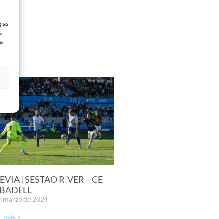
gías
s
 a
EVIA | SESTAO RIVER – CE
BADELL
e marzo de 2024
r más »