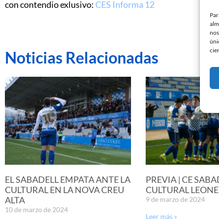
con contendio exlusivo:
CES Informa 12
Par
alm
nos
úni
cie
Noticias Relacionadas
EL SABADELL EMPATA ANTE LA
PREVIA | CE SABA
CULTURAL EN LA NOVA CREU
CULTURAL LEONE
ALTA
9 de marzo de 2024
10 de marzo de 2024
Leer más »