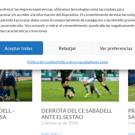
a ofrecer las mejores experiencias, utilizamos tecnologías como las cookies para
acenar y/o acceder a la información del dispositivo. El consentimiento de estas tecnolo
 permitirá procesar datos como el comportamiento de navegación o las identificacione
cas en este sitio. No consentir o retirar el consentimiento, puede afectar negativamente
rtas características y funciones.
Aceptar todas
Rebutjar
Ver preferencias
Política de Cookies
Política de privacidad
Aviso Legal
DELL –
DERROTA DEL CE SABADELL
PR
SA
ANTE EL SESTAO
SA
3 de marzo de 2024
2 d
Leer más »
Lee