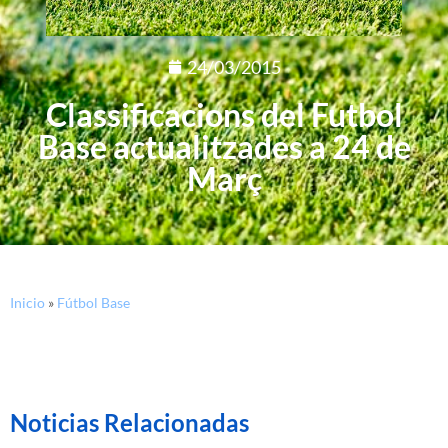
24/03/2015
Classificacions del Futbol
Base actualitzades a 24 de
Març
Inicio
»
Fútbol Base
Noticias Relacionadas