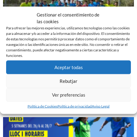
Gestionar el consentimiento de
las cookies
Para ofrecer las mejores experiencias, utilizamos tecnologías como las cookies
para almacenar y/o acceder a la información del dispositivo. El consentimiento
de estas tecnologías nos permitirá procesar datos como el comportamiento de
navegación o las identificaciones únicas en este sitio. No consentir o retirar el
consentimiento, puede afectar negativamente a ciertas características y
EN MARCHA LA PRETEMPORADA DEL FILIAL
funciones.
7 de agosto de 2023
Aceptar todas
Leer más »
Rebutjar
EN MARCHA LA PRETEMPORADA DEL JUVENIL ‘A’
25 de julio de 2023
Ver preferencias
Leer más »
Política de Cookies
Política de privacidad
Aviso Legal