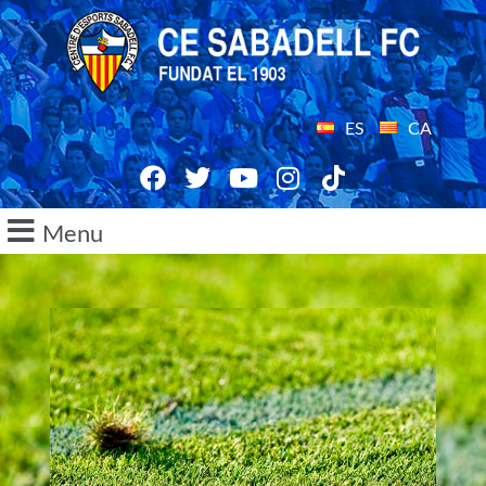
ES
CA
Menu