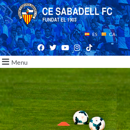
ES
CA
Menu