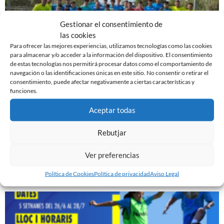
Gestionar el consentimiento de
las cookies
Para ofrecer las mejores experiencias, utilizamos tecnologías como las cookies
para almacenar y/o acceder a la información del dispositivo. El consentimiento
de estas tecnologías nos permitirá procesar datos como el comportamiento de
navegación o las identificaciones únicas en este sitio. No consentir o retirar el
consentimiento, puede afectar negativamente a ciertas características y
EN MARCHA LA PRETEMPORADA DEL FILIAL
funciones.
7 de agosto de 2023
Aceptar todas
Leer más »
Rebutjar
EN MARCHA LA PRETEMPORADA DEL JUVENIL ‘A’
25 de julio de 2023
Ver preferencias
Leer más »
Política de Cookies
Política de privacidad
Aviso Legal