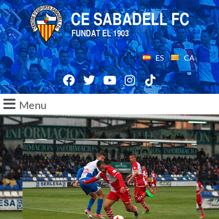
ES
CA
Menu