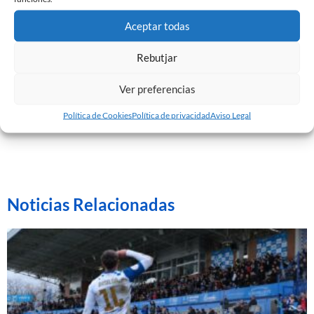
Árbitro
: Juan Antonio Campos Salinas (colegio
Aceptar todas
murciano). Ha amonestado al local Kilian y al visitante
Rebutjar
Ángel, y ha expulsado al local Tomás Ruso (89′).
Estadio
: El Collao.
Ver preferencias
Política de Cookies
Política de privacidad
Aviso Legal
Imagen: Sandra Dihör.
Noticias Relacionadas