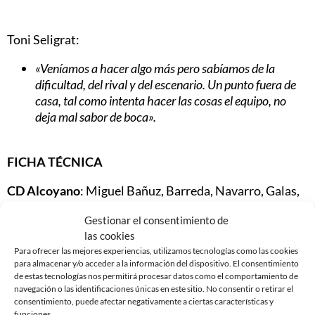
Toni Seligrat:
«Veníamos a hacer algo más pero sabíamos de la
dificultad, del rival y del escenario. Un punto fuera de
casa, tal como intenta hacer las cosas el equipo, no
deja mal sabor de boca».
FICHA TÉCNICA
CD Alcoyano
: Miguel Bañuz, Barreda, Navarro, Galas,
T. Ruso, Ribelles, Arqués (Lado, 70’), López Silva (David,
Gestionar el consentimiento de
83’), Kilian, M. Gato, R. Alarcón.
las cookies
CE Sabadell
: Roberto, Óscar Rubio, Migue, Aleix Coch,
Para ofrecer las mejores experiencias, utilizamos tecnologías como las cookies
para almacenar y/o acceder a la información del dispositivo. El consentimiento
Dani Gómez, Marc Martínez, Ángel, Pedro Capó, Felipe
de estas tecnologías nos permitirá procesar datos como el comportamiento de
Sanchón (Migue García, 88’), Josu (Mario, 80’), Arturo.
navegación o las identificaciones únicas en este sitio. No consentir o retirar el
consentimiento, puede afectar negativamente a ciertas características y
Goles
: –
funciones.