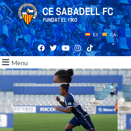
ES
CA
Menu