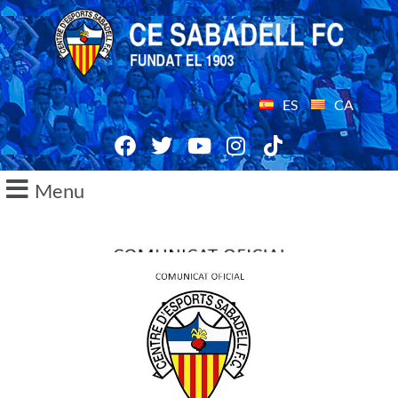
ES
CA
Menu