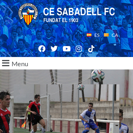
ES
CA
Menu