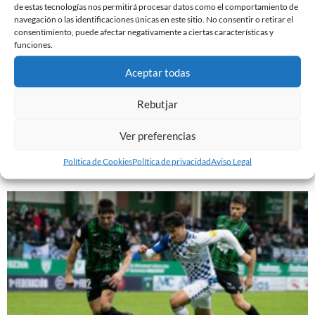
de estas tecnologías nos permitirá procesar datos como el comportamiento de
navegación o las identificaciones únicas en este sitio. No consentir o retirar el
consentimiento, puede afectar negativamente a ciertas características y
funciones.
Aceptar todas
Rebutjar
PREVIA | CE SABADELL – CULTURAL LEONESA
9 de marzo de 2024
Ver preferencias
Leer más »
Política de Cookies
Política de privacidad
Aviso Legal