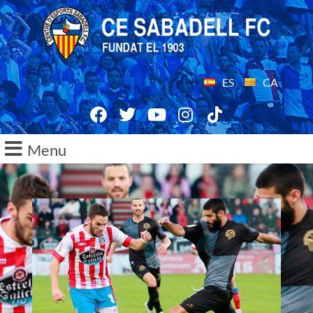
ES
CA
Menu