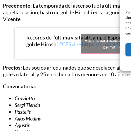
Precedente
: La temporada del ascenso fue la última en qu
aquella ocasión, bastó un gol de Hiroshi en la segunda par
Par
alm
Vicente.
nos
úni
cie
Records de l’última visita al Camp d’Esports de 
Haz clic para aceptar coo
gol de Hiroshi.
#CESvine
https://t.co/iNYDub
permitir este c
Precios:
Los socios arlequinados que se desplacen al Cam
goles o lateral, y 25 en tribuna. Los menores de 10 años e
Convocatoria:
Craviotto
Sergi Tienda
Pastells
Agus Medina
Agustín