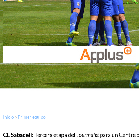
Inicio
»
Primer equipo
CE Sabadell:
Tercera etapa del
Tourmalet
para un Centre d