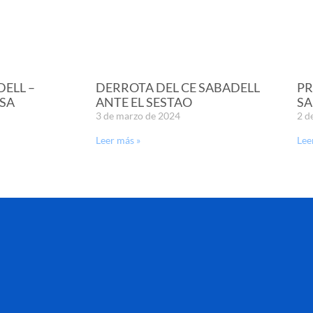
DELL –
DERROTA DEL CE SABADELL
PR
SA
ANTE EL SESTAO
SA
3 de marzo de 2024
2 d
Leer más »
Lee