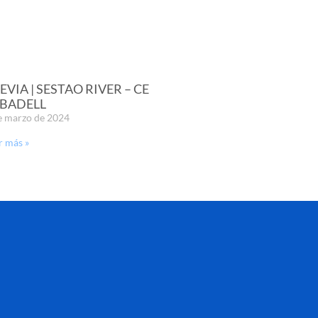
EVIA | SESTAO RIVER – CE
BADELL
e marzo de 2024
r más »