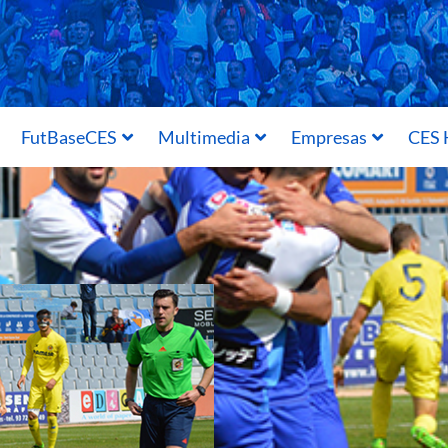
FutBaseCES
Multimedia
Empresas
CES 