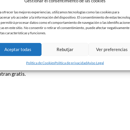
Gestionar el consentimiento de las cookies
e el Sabadell visitó al conjunto ilerdense. En
te para superar al equipo dirigido por Emili
a ofrecer las mejores experiencias, utilizamos tecnologías como las cookies para
acenar y/o acceder a la información del dispositivo. El consentimiento de estas tecnolo
 permitirá procesar datos como el comportamiento de navegación o las identificacione
cas en este sitio. No consentir o retirar el consentimiento, puede afectar negativamente
— CE Sabadell
rtas características y funciones.
Lleida. 0-1,
(@CESabadell)
March 23,
kies de marketing y
tRPF
2016
ontenido
Aceptar todas
Rebutjar
Ver preferencias
Política de Cookies
Política de privacidad
Aviso Legal
p d’Esports de Lleida deberán pagar 15 euros en
ntran gratis.