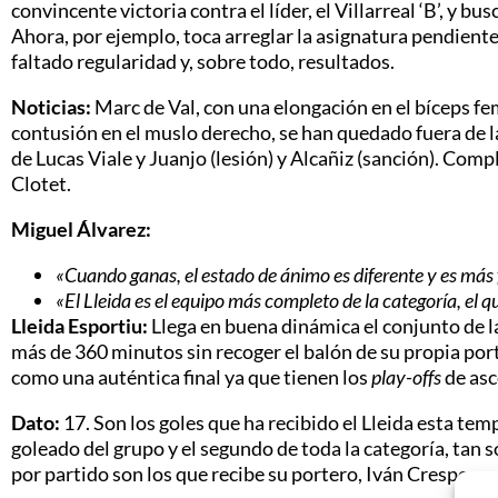
convincente victoria contra el líder, el Villarreal ‘B’, y b
Ahora, por ejemplo, toca arreglar la asignatura pendient
faltado regularidad y, sobre todo, resultados.
Noticias:
Marc de Val, con una elongación en el bíceps fe
contusión en el muslo derecho, se han quedado fuera de la
de Lucas Viale y Juanjo (lesión) y Alcañiz (sanción). Compl
Clotet.
Miguel Álvarez:
«Cuando ganas, el estado de ánimo es diferente y es más f
«El Lleida es el equipo más completo de la categoría, el 
Lleida Esportiu:
Llega en buena dinámica el conjunto de l
más de 360 minutos sin recoger el balón de su propia port
como una auténtica final ya que tienen los
play-offs
de asc
Dato:
17. Son los goles que ha recibido el Lleida esta te
goleado del grupo y el segundo de toda la categoría, tan
por partido son los que recibe su portero, Iván Crespo.