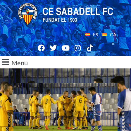
ES
CA
Menu