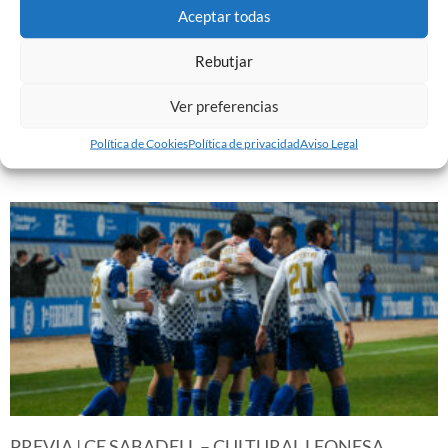
Aceptar todas
Rebutjar
EL SABADELL EMPATA ANTE LA CULTURAL EN LA
NOVA CREU ALTA
Ver preferencias
10 de marzo de 2024
Política de Cookies
Política de privacidad
Aviso Legal
Leer más »
PREVIA | CE SABADELL – CULTURAL LEONESA