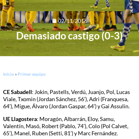
02/11/2016
Demasiado castigo (0-3)
Inicio
»
Primer equipo
CE Sabadell
: Jokin, Pastells, Verdú, Juanjo, Pol, Lucas
Viale, Txomin (Jordan Sánchez, 56’), Adri (Franquesa,
64’), Migue, Álvaro (Jordan Gaspar, 64’) y Gai Assulin.
UE Llagostera
: Moragón, Albarrán, Eloy, Samu,
Valentín, Masó, Robert (Pablo, 74’), Colo (Pol Calvet,
65’), Manel, Ruben (Setti, 81’) y Marc Fernández.