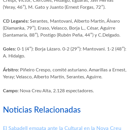
Crespí, Víctor, Ciércoles, Hidalgo, Eguaras, Javi Hervás
(Yeray, 46″), M. Gato y Juanto (Ernest Forgas, 72″).
CD Leganés:
Serantes, Mantovani, Alberto Martín, Álvaro
(Diamanka, 79″), Eraso, Velasco, Borja L., César, Aguirre
(Santamaría, 88″), Postigo (Rubén Peña, 44″) y C.Delgado.
Goles:
0-1 (4″): Borja Lázaro. 0-2 (29″): Mantovani. 1-2 (48″):
A. Hidalgo.
Árbitro:
Piñeiro Crespo, comité asturiano. Amarillas a Ernest,
Yeray; Velasco, Alberto Martín, Serantes, Aguirre.
Campo:
Nova Creu Alta, 2.128 espectadores.
Noticias Relacionadas
El Sabadell empata ante la Cultural en la Nova Creu