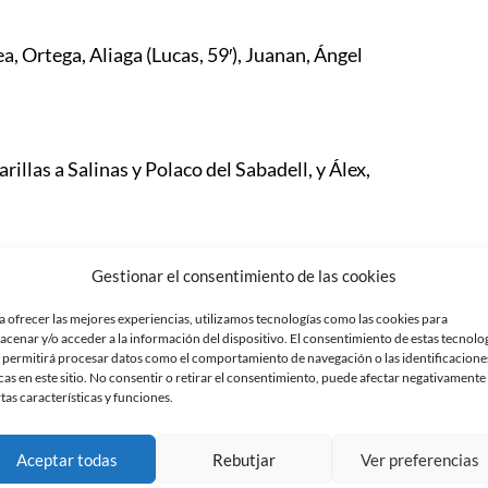
a, Ortega, Aliaga (Lucas, 59′), Juanan, Ángel
llas a Salinas y Polaco del Sabadell, y Álex,
Gestionar el consentimiento de las cookies
a en el tiempo de añadido. Un derbi sin alicientes
 de División de Honor y el Mercantil haya
a ofrecer las mejores experiencias, utilizamos tecnologías como las cookies para
eron los mercantilistas los que salieron mejor en el
acenar y/o acceder a la información del dispositivo. El consentimiento de estas tecnolo
ador gracias a un buen gol de Ángel con un potente
 permitirá procesar datos como el comportamiento de navegación o las identificacione
cas en este sitio. No consentir o retirar el consentimiento, puede afectar negativamente
e costó entrar al Sabadell en el encuentro pero
rtas características y funciones.
andas que se mostraron muy activos. Precisamente
o gracias a un disparo que después de tocar en el
Aceptar todas
Rebutjar
Ver preferencias