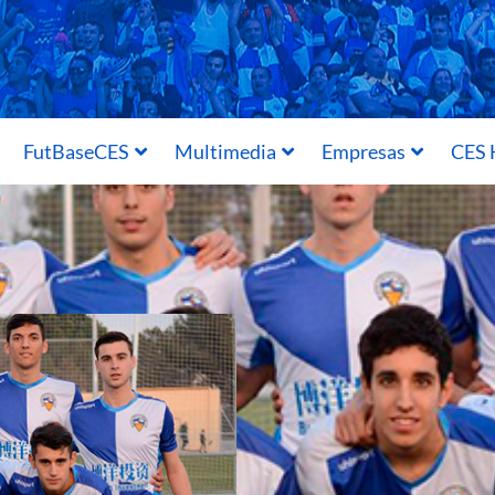
FutBaseCES
Multimedia
Empresas
CES 