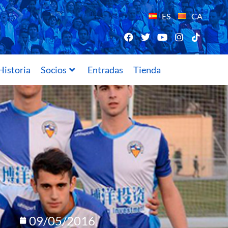
ES
CA
Historia
Socios
Entradas
Tienda
09/05/2016