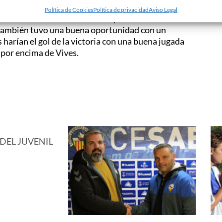
imera parte, dominó el juego y dispuso de ocasiones
Política de Cookies
Política de privacidad
Aviso Legal
to de falta directa de Víctor que se estrelló en el
 también tuvo una buena oportunidad con un
 harían el gol de la victoria con una buena jugada
 por encima de Vives.
EL JUVENIL