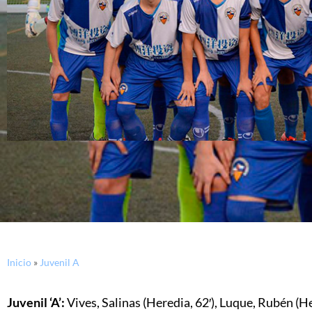
Inicio
»
Juvenil A
Juvenil ‘A’:
Vives, Salinas (Heredia, 62′), Luque, Rubén (He