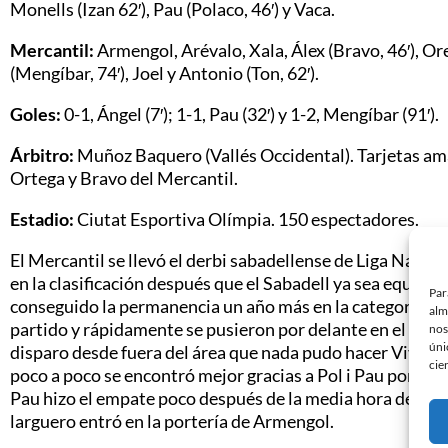
Monells (Izan 62′), Pau (Polaco, 46′) y Vaca.
Mercantil:
Armengol, Arévalo, Xala, Álex (Bravo, 46′), Ore
(Mengíbar, 74′), Joel y Antonio (Ton, 62′).
Goles:
0-1, Ángel (7′); 1-1, Pau (32′) y 1-2, Mengíbar (91′).
Árbitro:
Muñoz Baquero (Vallés Occidental). Tarjetas amari
Ortega y Bravo del Mercantil.
Estadio:
Ciutat Esportiva Olímpia. 150 espectadores.
El Mercantil se llevó el derbi sabadellense de Liga Nacion
en la clasificación después que el Sabadell ya sea equipo
Par
conseguido la permanencia un año más en la categoría. Fu
alm
partido y rápidamente se pusieron por delante en el marc
nos
úni
disparo desde fuera del área que nada pudo hacer Vives. L
cie
poco a poco se encontró mejor gracias a Pol i Pau por b
Pau hizo el empate poco después de la media hora de jueg
larguero entró en la portería de Armengol.