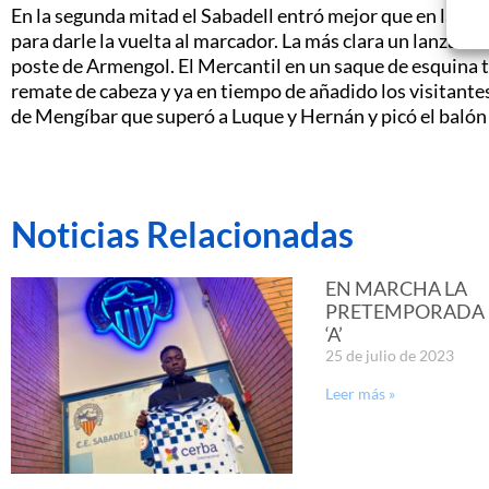
En la segunda mitad el Sabadell entró mejor que en la pr
para darle la vuelta al marcador. La más clara un lanzamien
poste de Armengol. El Mercantil en un saque de esquina
remate de cabeza y ya en tiempo de añadido los visitantes
de Mengíbar que superó a Luque y Hernán y picó el balón
Noticias Relacionadas
EN MARCHA LA
PRETEMPORADA D
‘A’
25 de julio de 2023
Leer más »