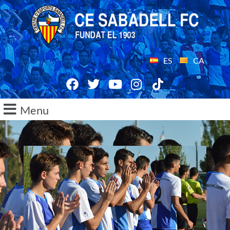
ES
CA
Menu