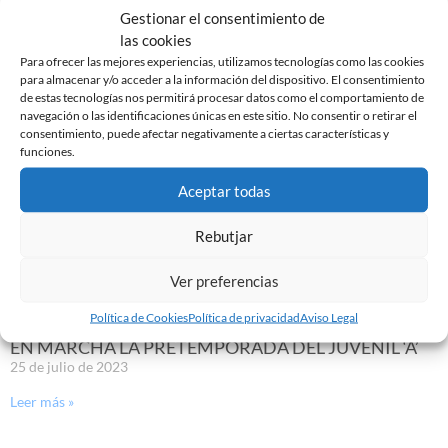
Gestionar el consentimiento de
las cookies
Para ofrecer las mejores experiencias, utilizamos tecnologías como las cookies
para almacenar y/o acceder a la información del dispositivo. El consentimiento
de estas tecnologías nos permitirá procesar datos como el comportamiento de
navegación o las identificaciones únicas en este sitio. No consentir o retirar el
consentimiento, puede afectar negativamente a ciertas características y
funciones.
Aceptar todas
ALYA CAMARA RENUEVA CON EL CE SABADELL
Rebutjar
19 de enero de 2024
Ver preferencias
Leer más »
Política de Cookies
Política de privacidad
Aviso Legal
EN MARCHA LA PRETEMPORADA DEL JUVENIL ‘A’
25 de julio de 2023
Leer más »