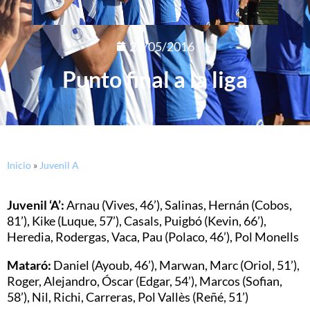
23/05/2016
Punto final a la liga
Inicio
»
Juvenil A
Juvenil ‘A’:
Arnau (Vives, 46’), Salinas, Hernán (Cobos,
81’), Kike (Luque, 57’), Casals, Puigbó (Kevin, 66’),
Heredia, Rodergas, Vaca, Pau (Polaco, 46’), Pol Monells
Mataró:
Daniel (Ayoub, 46’), Marwan, Marc (Oriol, 51’),
Roger, Alejandro, Óscar (Edgar, 54’), Marcos (Sofian,
58’), Nil, Richi, Carreras, Pol Vallès (Reñé, 51’)