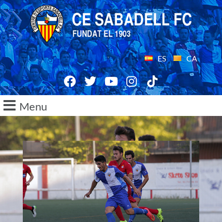
ES
CA
Menu