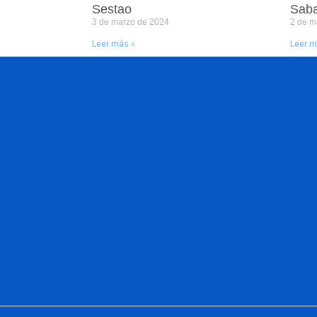
Sestao
Saba
3 de marzo de 2024
2 de m
Leer más »
Leer m