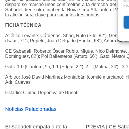
ide
disparo se marchó unos centímetros a la derecha del poste 
afe
Sabadell tiene otra final en la Nova Creu Alta ante el Vale
la afición será clave para sacar los tres puntos.
FICHA TÉCNICA
Atlético Levante: Cárdenas, Shaq, Rulo (Sito, 82’), Genís, 
(Isaac, 71’), Pepelu, Juan Delgado (Eneko, 68’), Arturo Moli
CE Sabadell: Roberto; Óscar Rubio, Migue, Nico Delmonte, 
Domínguez, 82’); Pol Ballesteros (Arturo, 66’), Gato, Néstor Q
Gols: 1-0 (Cantero, 5′), 1-1 (Edgar, 22′), 2-1 (Molina, 34′) i 3-1
Árbitro: José David Martínez Montalbán (comité murciano). 
Adri Cuevas.
Estadio: Ciutad Deportiva de Buñol.
Noticias Relacionadas
El Sabadell empata ante la
PREVIA | CE Sabad