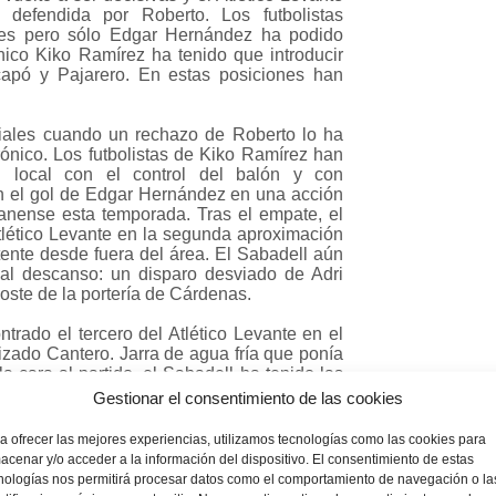
 defendida por Roberto. Los futbolistas
des pero sólo Edgar Hernández ha podido
nico Kiko Ramírez ha tenido que introducir
apó y Pajarero. En estas posiciones han
iciales cuando un rechazo de Roberto lo ha
rónico. Los futbolistas de Kiko Ramírez han
l local con el control del balón y con
on el gol de Edgar Hernández en una acción
vanense esta temporada. Tras el empate, el
Atlético Levante en la segunda aproximación
ente desde fuera del área. El Sabadell aún
 al descanso: un disparo desviado de Adri
ste de la portería de Cárdenas.
rado el tercero del Atlético Levante en el
izado Cantero. Jarra de agua fría que ponía
a cara al partido, el Sabadell ha tenido las
ol Ballesteros han creado peligro por las
Gestionar el consentimiento de las cookies
do un balón al palo en el minuto 60. Cinco
n fuerza pero sin encontrar los tres palos.
a ofrecer las mejores experiencias, utilizamos tecnologías como las cookies para
ro y el joven Jandro para tratar de volver
acenar y/o acceder a la información del dispositivo. El consentimiento de estas
zo ha pasado factura y la diferencia de dos
nologías nos permitirá procesar datos como el comportamiento de navegación o la
ido la última ocasión del partido pero su