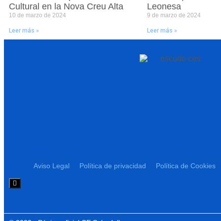
Cultural en la Nova Creu Alta
Leonesa
10 de marzo de 2024
9 de marzo de 2024
Leer más »
Leer más »
Aviso Legal
Política de privacidad
Política de Cookies
Menú conmutador hamburguesa