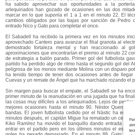
ha sabido aprovechar sus oportunidades a la portería
arlequinados han gozado de ocasiones en las dos mita
marcar en lo que suponía el 1 a 1 en el minuto 22. El téc
cambios obligados por las bajas por sanción de Pedro c
entrado Nico y Gato para completar el once.
El Sabadell ha recibido la primera vez en los minutos in
aprovechado Cantero para avanzar el filial granota al elect
demostrado fortaleza mental y han reaccionado al go
aproximaciones que encontrarían el premio al minuto 22 c
de estrategia a balón parado. Primer gol del futbolista ga
partido ha perdido algo de ritmo hasta el segundo gol del 
peligrosa de los monos mediante Molina con un disparo pot
ha tenido tiempo de tener dos ocasiones antes de llegar
Cuevas y un remate de Ángel que ha marchado rozando el po
Sin margen para buscar el empate, el Sabadell se ha encont
primer minuto de la reanudación en una jugada que ha final
las cosas muy difíciles a los arlequinados. Lejos de perder l
mejores ocasiones hasta el minuto 90. Néstor Querol y P
bandas. El joven futbolista cedido por el Nàstic ha envia
minutos después, el capitán Migue ha rematado un centro co
Par
Kiko Ramírez ha movido el banquillo dando entrada a Artu
alm
entrar en el partido pero en los últimos minutos el esfuer
tec
goles ha pesado demasiado. En el minuto 88, Gato ha ten