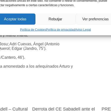
ntificaciones únicas en este sitio. No consentir o retirar el consentimiento, puede
de la portería local. La próxima semana el
ctar negativamente a ciertas características y funciones.
ncia Mestalla domingo a las 17h. El apoyo de
Aceptar todas
Rebutjar
Ver preferencias
Política de Cookies
Política de privacidad
Aviso Legal
Pablo Serrano, Fran Manzanara, Cantero
na y Manu Viana.
Josu; Adri Cuevas, Ángel (Antonio
uerol; Edgar (Jandro, 75’).
 /Cantero, 46′).
Ha amonestado a los arlequinados Arturo y
ell – Cultural
Derrota del CE Sabadell ante el
PREV