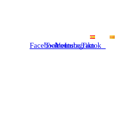
Ir
al
contenido
ES
CA
Facebook
Twitter
Youtube
Instagram
Tiktok
31/01/2022