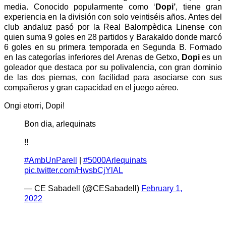
media. Conocido popularmente como ‘
Dopi’
, tiene gran
experiencia en la división con solo veintiséis años. Antes del
club andaluz pasó por la Real Balompèdica Linense con
quien suma 9 goles en 28 partidos y Barakaldo donde marcó
6 goles en su primera temporada en Segunda B. Formado
en las categorías inferiores del Arenas de Getxo,
Dopi
es un
goleador que destaca por su polivalencia, con gran dominio
de las dos piernas, con facilidad para asociarse con sus
compañeros y gran capacidad en el juego aéreo.
Ongi etorri, Dopi!
Bon dia, arlequinats
!!
#AmbUnParell
|
#5000Arlequinats
pic.twitter.com/HwsbCjYlAL
— CE Sabadell (@CESabadell)
February 1,
2022