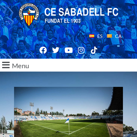
ES
CA
Menu