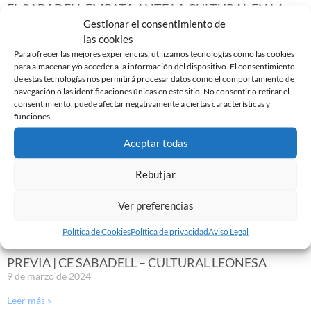
EL SABADELL EMPATA ANTE LA CULTURAL EN LA
NOVA CREU ALTA
Gestionar el consentimiento de
10 de marzo de 2024
las cookies
Para ofrecer las mejores experiencias, utilizamos tecnologías como las cookies
Leer más »
para almacenar y/o acceder a la información del dispositivo. El consentimiento
de estas tecnologías nos permitirá procesar datos como el comportamiento de
navegación o las identificaciones únicas en este sitio. No consentir o retirar el
consentimiento, puede afectar negativamente a ciertas características y
funciones.
Aceptar todas
Rebutjar
Ver preferencias
Política de Cookies
Política de privacidad
Aviso Legal
PREVIA | CE SABADELL – CULTURAL LEONESA
9 de marzo de 2024
Leer más »