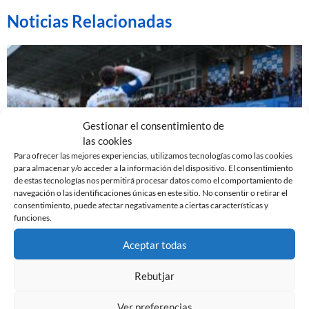
Noticias Relacionadas
Gestionar el consentimiento de
las cookies
Para ofrecer las mejores experiencias, utilizamos tecnologías como las cookies
para almacenar y/o acceder a la información del dispositivo. El consentimiento
de estas tecnologías nos permitirá procesar datos como el comportamiento de
navegación o las identificaciones únicas en este sitio. No consentir o retirar el
consentimiento, puede afectar negativamente a ciertas características y
EL SABADELL EMPATA ANTE LA CULTURAL EN LA
funciones.
NOVA CREU ALTA
10 de marzo de 2024
Aceptar todas
Leer más »
Rebutjar
Ver preferencias