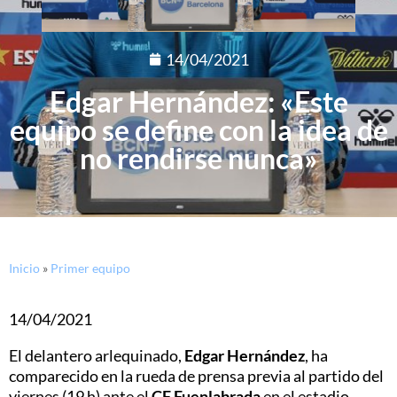
14/04/2021
Edgar Hernández: «Este
equipo se define con la idea de
no rendirse nunca»
Inicio
»
Primer equipo
14/04/2021
El delantero arlequinado,
Edgar Hernández
, ha
comparecido en la rueda de prensa previa al partido del
viernes (19 h) ante el
CF
Fuenlabrada
en el estadio