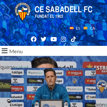
ES
CA
Menu