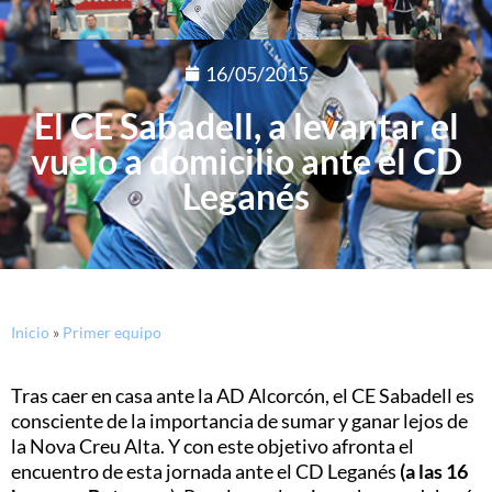
16/05/2015
El CE Sabadell, a levantar el
vuelo a domicilio ante el CD
Leganés
Inicio
»
Primer equipo
Tras caer en casa ante la AD Alcorcón, el CE Sabadell es
consciente de la importancia de sumar y ganar lejos de
la Nova Creu Alta. Y con este objetivo afronta el
encuentro de esta jornada ante el CD Leganés
(a las 16