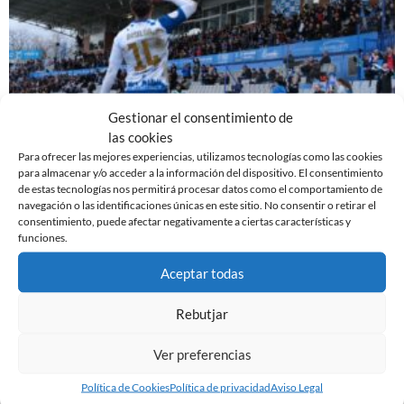
Gestionar el consentimiento de
las cookies
Para ofrecer las mejores experiencias, utilizamos tecnologías como las cookies
para almacenar y/o acceder a la información del dispositivo. El consentimiento
EL SABADELL EMPATA ANTE LA CULTURAL EN LA
de estas tecnologías nos permitirá procesar datos como el comportamiento de
NOVA CREU ALTA
navegación o las identificaciones únicas en este sitio. No consentir o retirar el
10 de marzo de 2024
consentimiento, puede afectar negativamente a ciertas características y
funciones.
Leer más »
Aceptar todas
Rebutjar
Ver preferencias
Política de Cookies
Política de privacidad
Aviso Legal