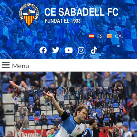
ES
CA
Menu