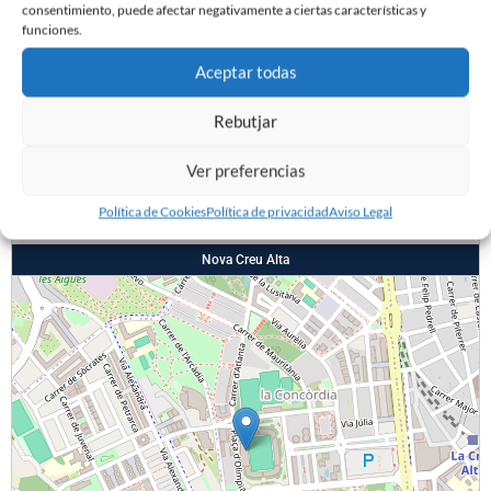
Centrocampista
consentimiento, puede afectar negativamente a ciertas características y
28
Orobengoa
9
funciones.
Centrocampista
29
Aceptar todas
Luken
4
Defensa
27
Rebutjar
Ochieng
22
Delantero
Ver preferencias
Ground
Política de Cookies
Política de privacidad
Aviso Legal
Nova Creu Alta