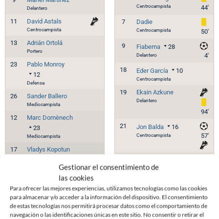
Centrocampista
44'
Delantero
11
David Astals
7
Dadie
Centrocampista
Centrocampista
50'
13
Adrián Ortolá
9
Fiabema
28
Portero
Delantero
4'
23
Pablo Monroy
18
Eder García
10
12
Centrocampista
Defensa
19
Ekain Azkune
26
Sander Ballero
Delantero
Mediocampista
94'
12
Marc Domènech
21
Jon Balda
16
23
Centrocampista
57'
Mediocampista
17
Vladys Kopotun
7
22
Rupérez
27
Gestionar el consentimiento de
Delantero
Defensa
las cookies
19
Nando García
10
Mikel Goti
18
Para ofrecer las mejores experiencias, utilizamos tecnologías como las cookies
4
Centrocampista
para almacenar y/o acceder a la información del dispositivo. El consentimiento
Mediocampista
16
Lebarbier
21
de estas tecnologías nos permitirá procesar datos como el comportamiento de
8
Alex Gualda
6
Centrocampista
navegación o las identificaciones únicas en este sitio. No consentir o retirar el