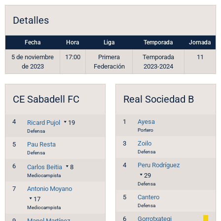
Detalles
Fecha
Hora
Liga
Temporada
Jornada
5 de noviembre
17:00
Primera
Temporada
11
de 2023
Federación
2023-2024
CE Sabadell FC
Real Sociedad B
4
1
Ayesa
Ricard Pujol
19
Portero
Defensa
3
Zoilo
5
Pau Resta
Defensa
Defensa
4
Peru Rodríguez
6
Carlos Beitia
8
29
Mediocampista
Defensa
7
Antonio Moyano
5
Cantero
17
Defensa
Mediocampista
6
Gorrotxategi
9
Manel Martínez