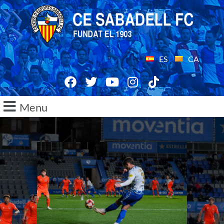
ES
CA
Menu