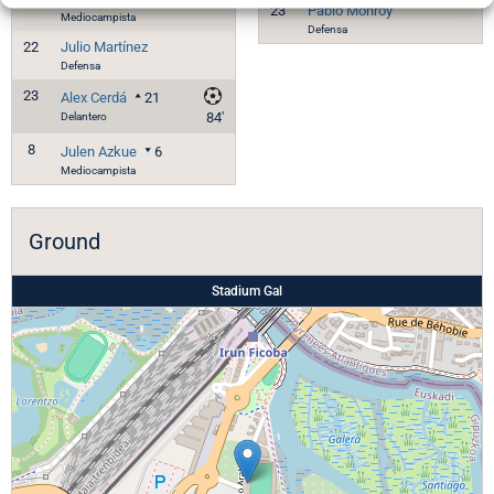
23
Pablo Monroy
Mediocampista
Defensa
22
Julio Martínez
Defensa
23
Alex Cerdá
21
Delantero
84'
8
Julen Azkue
6
Mediocampista
Ground
Stadium Gal