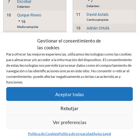
7
7
Escobar
Delantero
Delantero
11
David Astals
10
Quique Rivero
Centrocampista
16
Mediocampista
13
Adrián Ortolá
Portero
11
Alain Oyarzun
Gestionar el consentimiento de
14
14
Marcos Baselga
las cookies
Mediocampista
19
Delantero
Para ofrecer las mejores experiencias, utilizamos tecnologías como las cookies
14
Íñigo Muñoz
para almacenar y/o acceder a la información del dispositivo. El consentimiento
11
15
Jon Ander
de estas tecnologías nos permitirá procesar datos como el comportamiento de
Mediocampista
Amelibia
90'
navegación o las identificaciones únicas en este sitio. No consentir o retirar el
Defensa
15
Imanol Baz
consentimiento, puede afectar negativamente a ciertas características y
Defensa
16
Toni Herrero
funciones.
21
16
Vidorreta
10
Defensa
Aceptar todas
Mediocampista
17
Vladys Kopotun
19
Víctor Eimil
20
Rebutjar
5
Defensa
Delantero
20
Alberto Solís
Ver preferencias
19
Nando García
19
14
Mediocampista
Política de Cookies
Política de privacidad
Aviso Legal
Mediocampista
21
Córdoba
23