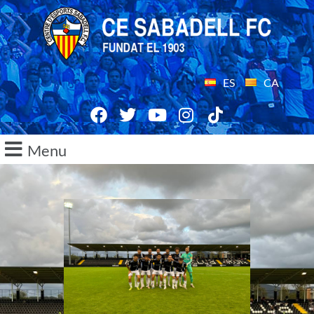
ES
CA
Menu