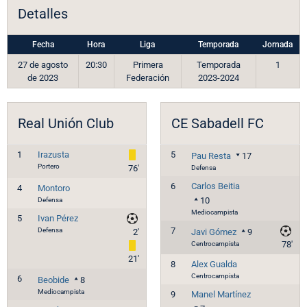
Detalles
Fecha
Hora
Liga
Temporada
Jornada
27 de agosto
20:30
Primera
Temporada
1
de 2023
Federación
2023-2024
Real Unión Club
CE Sabadell FC
1
Irazusta
5
Pau Resta
17
Portero
76'
Defensa
6
Carlos Beitia
4
Montoro
Defensa
10
Mediocampista
5
Ivan Pérez
Defensa
7
2'
Javi Gómez
9
Centrocampista
78'
21'
8
Alex Gualda
Centrocampista
6
Beobide
8
Mediocampista
9
Manel Martínez