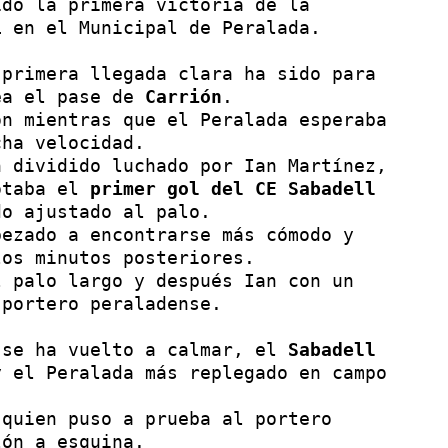
do la primera victoria de la 
1
 en el Municipal de Peralada.

 primera llegada clara ha sido para
ea el pase de 
Carrión
.

n mientras que el Peralada esperaba 
ha velocidad.

Pasado el minuto 20, después de un balón dividido luchado por Ian Martínez, 
otaba el 
primer gol del CE Sabadell
o ajustado al palo.

pezado a encontrarse más cómodo y 
os minutos posteriores.

 palo largo y después Ian con un 
portero peraladense.

 se ha vuelto a calmar, el 
Sabadell
 el Peralada más replegado en campo 
 quien puso a prueba al portero 
ón a esquina.
