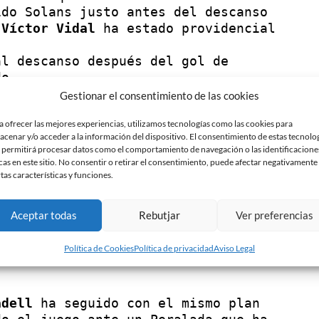
do Solans justo antes del descanso 
 
Víctor Vidal
 ha estado providencial 
Con el 0 a 1 en el marcador se llegaba al descanso después del gol de 
Gestionar el consentimiento de las cookies
segunda mitad.

a protagonizado 
Juan Delgado
, con un 
a ofrecer las mejores experiencias, utilizamos tecnologías como las cookies para
acenar y/o acceder a la información del dispositivo. El consentimiento de estas tecnolo
ndo el palo.

 permitirá procesar datos como el comportamiento de navegación o las identificacione
lgado
 quien puso en apuros a la 
cas en este sitio. No consentir o retirar el consentimiento, puede afectar negativamente
ndo palo que no ha encontrado 
rtas características y funciones.
e la defensa arlequinada, Raúl 
Aceptar todas
Rebutjar
Ver preferencias
tras derribar al delantero Marc 
iba solo ante Víctor Vidal.

Política de Cookies
Política de privacidad
Aviso Legal
e la barrera, ha salido lamiendo el 
adell
 ha seguido con el mismo plan 