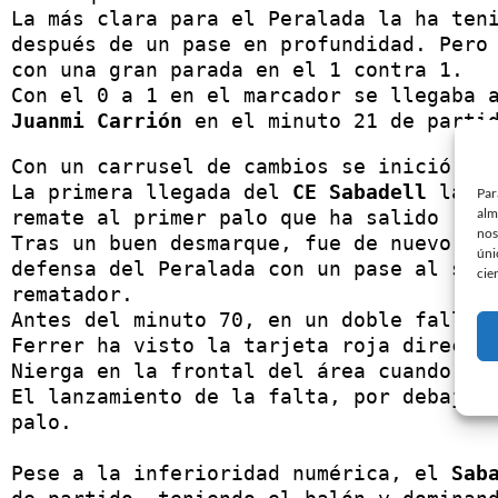
La más clara para el Peralada la ha teni
después de un pase en profundidad. Pero
con una gran parada en el 1 contra 1.

Juanmi Carrión
Con un carrusel de cambios se inició la 
La primera llegada del
 CE Sabadell
 la h
Par
alm
remate al primer palo que ha salido roza
nos
Tras un buen desmarque, fue de nuevo 
De
úni
defensa del Peralada con un pase al segu
cie
rematador.

Antes del minuto 70, en un doble fallo d
Ferrer ha visto la tarjeta roja directa 
Nierga en la frontal del área cuando se 
El lanzamiento de la falta, por debajo d
palo.

Pese a la inferioridad numérica, el
 Sab