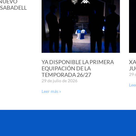
 NUEVO
 SABADELL
YA DISPONIBLE LA PRIMERA
XA
EQUIPACIÓN DE LA
JU
TEMPORADA 26/27
29 
29 de julio de 2026
Lee
Leer más »