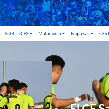
FutBaseCES
Multimedia
Empresas
CES 
El CE S