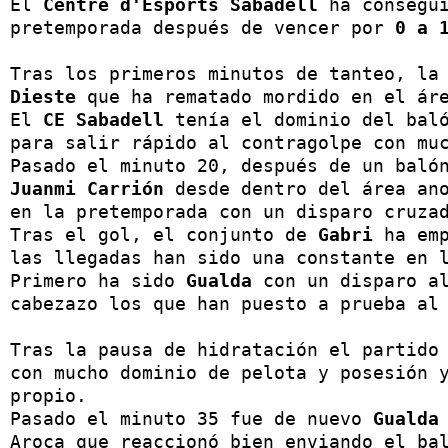
El 
Centre d'Esports Sabadell
 ha consegui
pretemporada después de vencer por
 0 a 
Tras los primeros minutos de tanteo, la
Dieste
 que ha rematado mordido en el ár
El 
CE Sabadell
 tenía el dominio del baló
para salir rápido al contragolpe con muc
Juanmi Carrión
 desde dentro del área an
en la pretemporada con un disparo cruzad
Tras el gol, el conjunto de
 Gabri
 ha em
las llegadas han sido una constante en l
Primero ha sido 
Gualda
 con un disparo al
cabezazo los que han puesto a prueba al 
Tras la pausa de hidratación el partido
con mucho dominio de pelota y posesión y
propio.

Pasado el minuto 35 fue de nuevo 
Gualda
Aroca que reaccionó bien enviando el bal