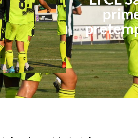
prime
pretemp