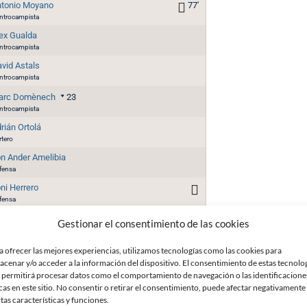
tonio Moyano
77'
ntrocampista
ex Gualda
ntrocampista
vid Astals
ntrocampista
arc Domènech
23
ntrocampista
rián Ortolá
rtero
n Ander Amelibia
fensa
ni Herrero
fensa
adys Kopotun
27
Gestionar el consentimiento de las cookies
lantero
a ofrecer las mejores experiencias, utilizamos tecnologías como las cookies para
rles Salvador
6
acenar y/o acceder a la información del dispositivo. El consentimiento de estas tecnolo
ntrocampista
 permitirá procesar datos como el comportamiento de navegación o las identificacione
bde Damar
20
cas en este sitio. No consentir o retirar el consentimiento, puede afectar negativamente
lantero
rtas características y funciones.