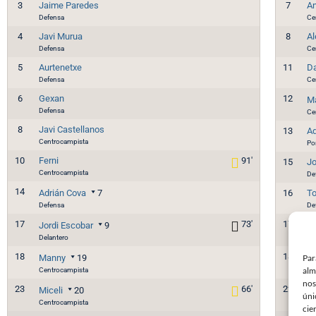
3
Jaime Paredes
7
An
Defensa
Ce
4
Javi Murua
8
Al
Defensa
Ce
5
Aurtenetxe
11
Da
Defensa
Ce
6
Gexan
12
M
Defensa
Ce
8
Javi Castellanos
13
Ad
Centrocampista
Po
10
Ferni
91'
15
Jo
Centrocampista
De
14
Adrián Cova
7
16
To
Defensa
De
17
73'
17
Jordi Escobar
9
Vl
Delantero
De
18
18
Par
Manny
19
Ca
alm
Centrocampista
Ce
nos
23
66'
22
Miceli
20
A
úni
Centrocampista
De
cie