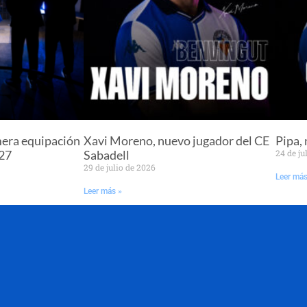
mera equipación
Xavi Moreno, nuevo jugador del CE
Pipa,
/27
Sabadell
24 de ju
29 de julio de 2026
Leer más
Leer más »