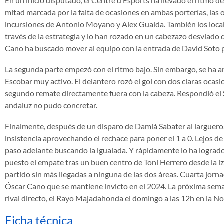
En un inicio disputado, el Centre d’Esports ha llevado el ritmo 
mitad marcada por la falta de ocasiones en ambas porterías, las 
incursiones de Antonio Moyano y Alex Gualda. También los local
través de la estrategia y lo han rozado en un cabezazo desviado 
Cano ha buscado mover al equipo con la entrada de David Sot
La segunda parte empezó con el ritmo bajo. Sin embargo, se ha a
Escobar muy activo. El delantero rozó el gol con dos claras ocasi
segundo remate directamente fuera con la cabeza. Respondió el
andaluz no pudo concretar.
Finalmente, después de un disparo de Damià Sabater al larguero,
insistencia aprovechando el rechace para poner el 1 a 0. Lejos de
paso adelante buscando la igualada. Y rápidamente lo ha lograd
puesto el empate tras un buen centro de Toni Herrero desde la izqu
partido sin más llegadas a ninguna de las dos áreas. Cuarta jor
Óscar Cano que se mantiene invicto en el 2024. La próxima sema
rival directo, el Rayo Majadahonda el domingo a las 12h en la No
Ficha técnica