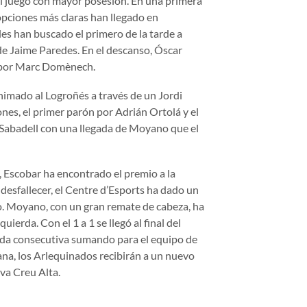
del juego con mayor posesión. En una primera
opciones más claras han llegado en
es han buscado el primero de la tarde a
de Jaime Paredes. En el descanso, Óscar
o por Marc Domènech.
nimado al Logroñés a través de un Jordi
ones, el primer parón por Adrián Ortolá y el
 Sabadell con una llegada de Moyano que el
 Escobar ha encontrado el premio a la
 desfallecer, el Centre d’Esports ha dado un
o. Moyano, con un gran remate de cabeza, ha
ierda. Con el 1 a 1 se llegó al final del
nada consecutiva sumando para el equipo de
na, los Arlequinados recibirán a un nuevo
va Creu Alta.