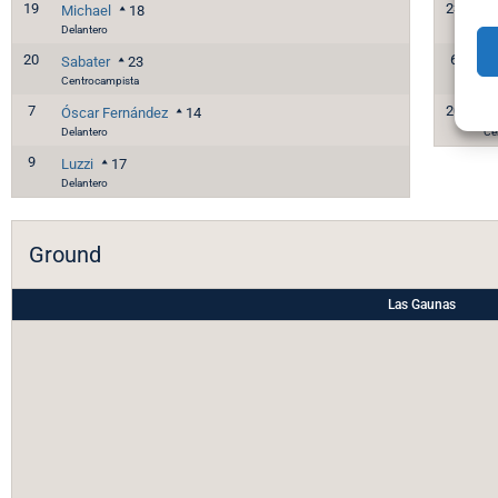
19
23
Michael
18
Da
Delantero
De
20
6
Sabater
23
Jo
Centrocampista
De
7
20
Óscar Fernández
14
Ra
Delantero
Ce
9
Luzzi
17
Delantero
Ground
Las Gaunas