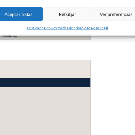
vid Soto
12
lantero
Aceptar todas
Rebutjar
Ver preferencias
rdi Calavera
18
fensa
Política de Cookies
Política de privacidad
Aviso Legal
úl Baena
22
ntrocampista