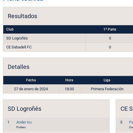
Resultados
Club
1ª Parte
SD Logroñés
0
CE Sabadell FC
0
Detalles
Fecha
Hora
Liga
27 de enero de 2024
18:00
Primera Federación
SD Logroñés
CE S
1
Ander Iru
5
Pa
Portero
De