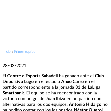
El CE Sabadell se reencuentra
con la victoria en el Anxo
Carro
Inicio
»
Primer equipo
28/03/2021
El
Centre d’Esports Sabadell
ha ganado ante el
Club
Deportivo Lugo
en el estadio
Anxo Carro
en el
partido correspondiente a la jornada 31 de
LaLiga
Smartbank
. El equipo se ha reencontrado con la
victoria con un gol de
Juan Ibiza
en un partido con
alternativas para los dos equipos.
Antonio Hidalgo
no
ha podido contar con los lesionados
Néstor Querol,