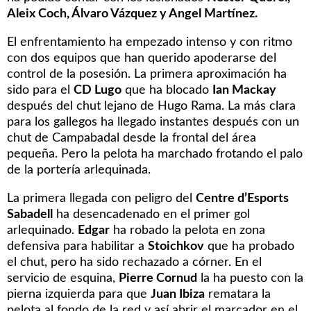
Aleix Coch, Álvaro Vázquez y Angel Martínez.
El enfrentamiento ha empezado intenso y con ritmo
con dos equipos que han querido apoderarse del
control de la posesión. La primera aproximación ha
sido para el
CD Lugo
que ha blocado
Ian Mackay
después del chut lejano de Hugo Rama. La más clara
para los gallegos ha llegado instantes después con un
chut de Campabadal desde la frontal del área
pequeña. Pero la pelota ha marchado frotando el palo
de la portería arlequinada.
La primera llegada con peligro del
Centre d’Esports
Sabadell
ha desencadenado en el primer gol
arlequinado.
Edgar
ha robado la pelota en zona
defensiva para habilitar a
Stoichkov
que ha probado
el chut, pero ha sido rechazado a córner. En el
servicio de esquina,
Pierre Cornud
la ha puesto con la
pierna izquierda para que
Juan Ibiza
rematara la
pelota al fondo de la red y así abrir el marcador en el