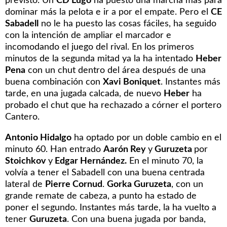
previsto. Un
CD Lugo
ha puesto una marcha más para
dominar más la pelota e ir a por el empate. Pero el
CE
Sabadell
no le ha puesto las cosas fáciles, ha seguido
con la intención de ampliar el marcador e
incomodando el juego del rival. En los primeros
minutos de la segunda mitad ya la ha intentado
Heber
Pena
con un chut dentro del área después de una
buena combinación con
Xavi Boniquet
. Instantes más
tarde, en una jugada calcada, de nuevo
Heber
ha
probado el chut que ha rechazado a córner el portero
Cantero.
Antonio Hidalgo
ha optado por un doble cambio en el
minuto 60. Han entrado
Aarón Rey
y
Guruzeta
por
Stoichkov
y
Edgar Hernández.
En el minuto 70, la
volvía a tener el Sabadell con una buena centrada
lateral de
Pierre Cornud
.
Gorka Guruzeta
, con un
grande remate de cabeza, a punto ha estado de
poner el segundo. Instantes más tarde, la ha vuelto a
tener
Guruzeta
. Con una buena jugada por banda,