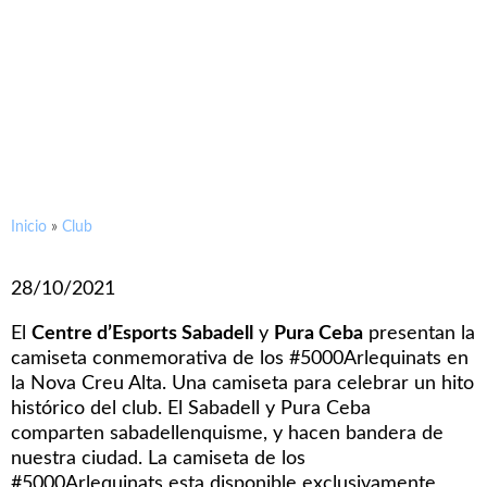
El CE Sabadell y Puraceba
presentan la camiseta de los
#5000Arlequinats
Inicio
»
Club
28/10/2021
El
Centre d’Esports Sabadell
y
Pura Ceba
presentan la
camiseta conmemorativa de los #
5000Arlequinats
en
la Nova Creu Alta. Una camiseta para celebrar un hito
histórico del club. El Sabadell y Pura Ceba
comparten
sabadellenquisme
, y hacen bandera de
nuestra ciudad.
La camiseta de los
#
5000Arlequinats
esta disponible exclusivamente