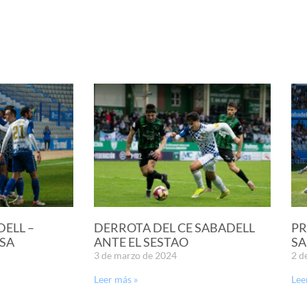
DELL –
DERROTA DEL CE SABADELL
PR
SA
ANTE EL SESTAO
SA
3 de marzo de 2024
2 d
Leer más »
Lee