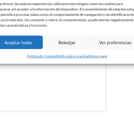
a ofrecer las mejores experiencias, utilizamos tecnologías como las cookies para
—
acenar y/o acceder a la información del dispositivo. El consentimiento de estas tecnolo
¡¡Guarda este tweet y no te
 permitirá procesar datos como el comportamiento de navegación o las identificacione
RFEF
pierdas un solo partido de tu
cas en este sitio. No consentir o retirar el consentimiento, puede afectar negativamente
(@rfef)
rtas características y funciones.
equipo favorito!!
kies de marketing y
/aiRM2Fu75d
July
#SorteoPrimeraRFEF
ontenido
20,
pic.twitter.com/VEuq8iIMX5
Aceptar todas
Rebutjar
Ver preferencias
2021
Política de Cookies
Política de privacidad
Aviso Legal