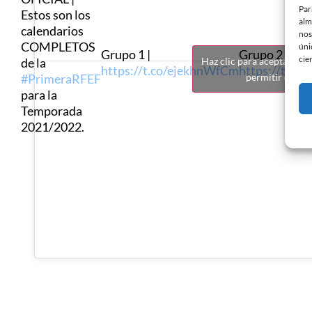
Par
Estos son los
alm
calendarios
nos
COMPLETOS
úni
Grupo 1 |
Grupo 2 |
cie
de la
Haz clic para aceptar coo
https://t.co/ejekhnWfCm
https://t.co
#PrimeraRFEF
permitir este c
para la
Temporada
2021/2022.