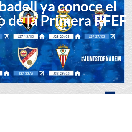
badell ya conoce el
o de la Primera RFEF