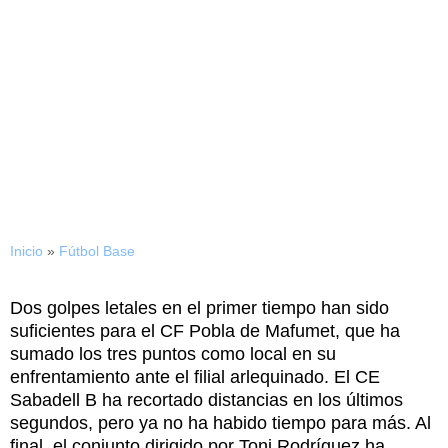
07/09/2014
El filial cede ante la
efectividad del CF Pobla de
Mafumet (2-1)
Inicio
»
Fútbol Base
Dos golpes letales en el primer tiempo han sido
suficientes para el CF Pobla de Mafumet, que ha
sumado los tres puntos como local en su
enfrentamiento ante el filial arlequinado. El CE
Sabadell B ha recortado distancias en los últimos
segundos, pero ya no ha habido tiempo para más. Al
final, el conjunto dirigido por Toni Rodríguez ha