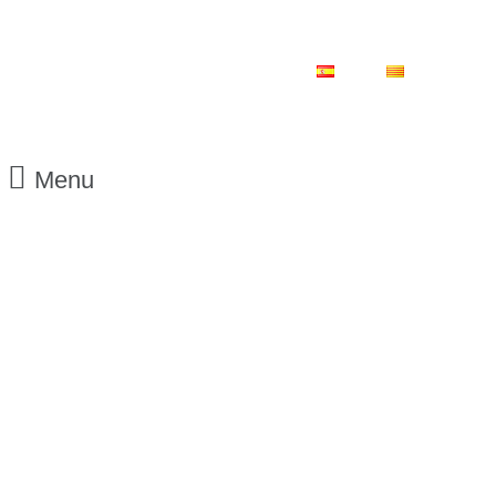
ES
CA
Menu