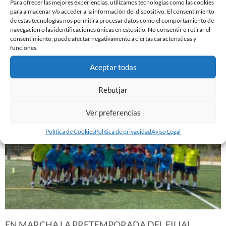
Para ofrecer las mejores experiencias, utilizamos tecnologías como las cookies
para almacenar y/o acceder a la información del dispositivo. El consentimiento
de estas tecnologías nos permitirá procesar datos como el comportamiento de
navegación o las identificaciones únicas en este sitio. No consentir o retirar el
ABIERTAS LAS INSCRIPCIONES PARA EL CAMPUS
consentimiento, puede afectar negativamente a ciertas características y
funciones.
DE NAVIDAD
3 de noviembre de 2023
Aceptar todas
Leer más »
Rebutjar
Ver preferencias
Política de Cookies
Política de privacidad
Aviso Legal
EN MARCHA LA PRETEMPORADA DEL FILIAL