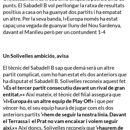
punts. El Sabadell B vol perllongar la ratxa de resultats
positius a casa on ha guanyat dos partits i ha empatat
un altre. Per la seva banda, l»Europa només ha estat
capaç una vegada de guanyar lluny del Nou Sardenya,
davant el Manlleu però per un contundent 1-4
Un Solivelles ambiciós, avisa
El tècnic del Sabadell B sap que demà serà un altre
partit complicat, com ho han estat els dos anteriors que
ha disputat el Sabadell B. Solivelles reconeix aquest fet
‘»És el tercer partit consecutiu davant un rival de gran
entitat.»»
Així mateix, el tècnic del filial assegura que
‘»l»Europa és un altre equip de Play Off»
i que per
vèncer-ho, el seu equip haurà de jugar com els dos
anteriors partits
‘»hem de seguir la nostra línia. Davant
el Terrassa i el Prat no vam encaixar i volem seguir
així.»»
Així doncs, Solivelles reconeix que
‘»haurem de