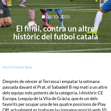
02/10/2015
El filial, contra un altre
històric del futbol català
Inicio
»
Fútbol Base
Després de vèncer al Terrassa i empatar la setmana
passada davant el Prat, el Sabadell B rep matí a un altre
dels equips més potents de la categoria, l»històric CE
Europa. L»equip de la Vila de Gràcia, que és un dels
favorits per ocupar una de les quatre posicions de Play
Off, actualment es troba en la cinquena posició amb 10