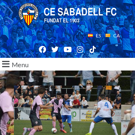
ES
CA
Menu