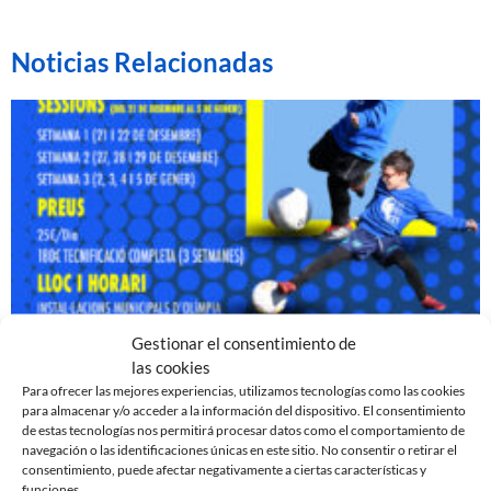
Noticias Relacionadas
Gestionar el consentimiento de
ABIERTAS LAS INSCRIPCIONES PARA EL CAMPUS
las cookies
DE NAVIDAD
Para ofrecer las mejores experiencias, utilizamos tecnologías como las cookies
para almacenar y/o acceder a la información del dispositivo. El consentimiento
3 de noviembre de 2023
de estas tecnologías nos permitirá procesar datos como el comportamiento de
Leer más »
navegación o las identificaciones únicas en este sitio. No consentir o retirar el
consentimiento, puede afectar negativamente a ciertas características y
funciones.