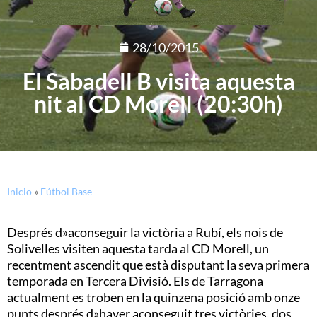
28/10/2015
El Sabadell B visita aquesta
nit al CD Morell (20:30h)
Inicio
»
Fútbol Base
Després d»aconseguir la victòria a Rubí, els nois de
Solivelles visiten aquesta tarda al CD Morell, un
recentment ascendit que està disputant la seva primera
temporada en Tercera Divisió. Els de Tarragona
actualment es troben en la quinzena posició amb onze
punts després d»haver aconseguit tres victòries, dos