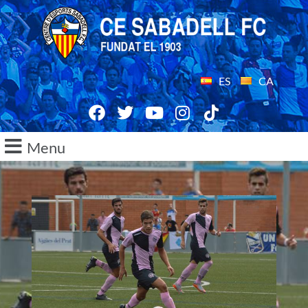
ES
CA
Menu