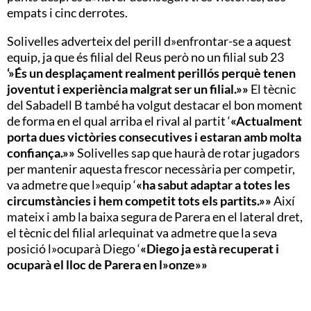
empats i cinc derrotes.
Solivelles adverteix del perill d»enfrontar-se a aquest
equip, ja que és filial del Reus però no un filial sub 23
‘»És un desplaçament realment perillós perquè tenen
joventut i experiència malgrat ser un filial.»»
El tècnic
del Sabadell B també ha volgut destacar el bon moment
de forma en el qual arriba el rival al partit ‘
«Actualment
porta dues victòries consecutives i estaran amb molta
confiança.»»
Solivelles sap que haurà de rotar jugadors
per mantenir aquesta frescor necessària per competir,
va admetre que l»equip ‘
«ha sabut adaptar a totes les
circumstàncies i hem competit tots els partits.»»
Així
mateix i amb la baixa segura de Parera en el lateral dret,
el tècnic del filial arlequinat va admetre que la seva
posició l»ocuparà Diego ‘
«Diego ja està recuperat i
ocuparà el lloc de Parera en l»onze»»