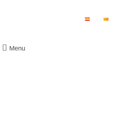
ES
CA
Menu