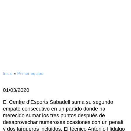
01/03/2020
El Sabadell perdona y
suma un punto en la Nova
Creu Alta
Inicio
»
Primer equipo
01/03/2020
El Centre d’Esports Sabadell suma su segundo
empate consecutivo en un partido donde ha
merecido sumar los tres puntos después de
desaprovechar numerosas ocasiones con un penalti
y dos largueros incluidos. El técnico Antonio Hidalgo