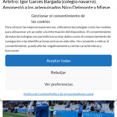
Árbitro: Igor Garcés Bargada (colegio navarro).
Amonestó a los arlequinados Nico Delmonte y Migue.
Gestionar el consentimiento de
Estadio: Pinilla.
las cookies
Para ofrecer las mejores experiencias, utilizamos tecnologías como las cookies
Fotografía: Antonio García.
para almacenar y/o acceder a la información del dispositivo. El consentimiento
de estas tecnologías nos permitirá procesar datos como el comportamiento de
navegación o las identificaciones únicas en este sitio. No consentir o retirar el
consentimiento, puede afectar negativamente a ciertas características y
funciones.
Noticias Relacionadas
Aceptar todas
Rebutjar
Ver preferencias
Política de Cookies
Política de privacidad
Aviso Legal