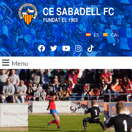
ES
CA
Menu