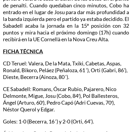
de penalti. Cuando quedaban cinco minutos, Cobo ha
entrado en el lugar de Josu para dar más profundidad a
la banda izquierda pero el partido ya estaba decidido. El
Sabadell acaba la jornada en la 15ª posición con 32
puntos y mira hacia el próximo domingo (17h) cuando
recibirá en la UE Cornellà en la Nova Creu Alta.
FICHA TÉCNICA
CD Teruel: Valera, De la Mata, Txiki, Cabetas, Aspas,
Ronald, Bikoro, Peláez (Peñaloza, 61 ‘), Orti (Gabri, 86’),
Dieste, Becerra (Ainoza, 80 ‘).
CE Sabadell: Romans, Óscar Rubio, Pajarero, Nico
Delmonte, Migue, Josu (Cobo, 84′), Pol Ballesteros,
Ángel (Arturo, 60′), Pedro Capó (Adri Cuevas, 70′),
Néstor Querol y Edgar.
Goles: 1-0 (Becerra, 16 ‘) y 2-0 (Orti, 64’).