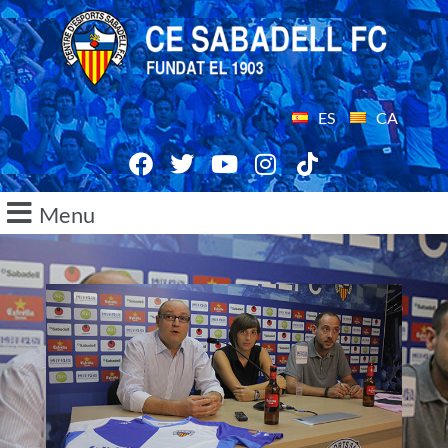
ES
CA
Menu