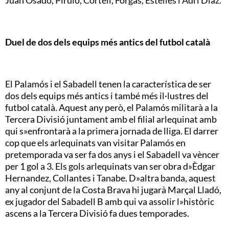
Duel de dos dels equips més antics del futbol català
El Palamós i el Sabadell tenen la característica de ser
dos dels equips més antics i també més il·lustres del
futbol català. Aquest any però, el Palamós militarà a la
Tercera Divisió juntament amb el filial arlequinat amb
qui s»enfrontarà a la primera jornada de lliga. El darrer
cop que els arlequinats van visitar Palamós en
pretemporada va ser fa dos anys i el Sabadell va vèncer
per 1 gol a 3. Els gols arlequinats van ser obra d»Èdgar
Hernandez, Collantes i Tanabe. D»altra banda, aquest
any al conjunt de la Costa Brava hi jugarà Marçal Lladó,
ex jugador del Sabadell B amb qui va assolir l»històric
ascens a la Tercera Divisió fa dues temporades.