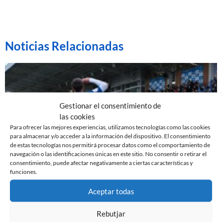
Noticias Relacionadas
Gestionar el consentimiento de
las cookies
Para ofrecer las mejores experiencias, utilizamos tecnologías como las cookies
para almacenar y/o acceder a la información del dispositivo. El consentimiento
de estas tecnologías nos permitirá procesar datos como el comportamiento de
navegación o las identificaciones únicas en este sitio. No consentir o retirar el
consentimiento, puede afectar negativamente a ciertas características y
funciones.
EL SABADELL EMPATA ANTE LA CULTURAL EN LA
Aceptar todas
NOVA CREU ALTA
10 de marzo de 2024
Rebutjar
Leer más »