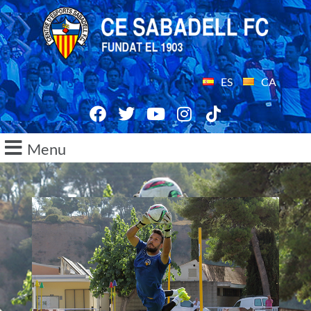
ES
CA
Menu