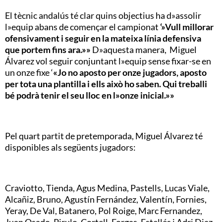
El tècnic andalús té clar quins objectius ha d»assolir
l»equip abans de començar el campionat
‘»Vull millorar
ofensivament i seguir en la mateixa línia defensiva
que portem fins ara.»»
D»aquesta manera, Miguel
Álvarez vol seguir conjuntant l»equip sense fixar-se en
un onze fixe ‘
«Jo no aposto per onze jugadors, aposto
per tota una plantilla i ells això ho saben. Qui treballi
bé podrà tenir el seu lloc en l»onze inicial.»»
Pel quart partit de pretemporada, Miguel Álvarez té
disponibles als següents jugadors:
Craviotto, Tienda, Agus Medina, Pastells, Lucas Viale,
Alcañiz, Bruno, Agustín Fernández, Valentín, Fornies,
Yeray, De Val, Batanero, Pol Roige, Marc Fernandez,
Juan Osado, Pirulo, Cortell, Forgas, Estellés i Adri Diaz.