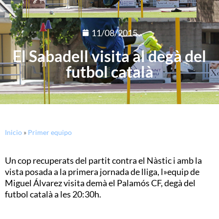
11/08/2015
El Sabadell visita al degà del
futbol català
Inicio
»
Primer equipo
Un cop recuperats del partit contra el Nàstic i amb la
vista posada a la primera jornada de lliga, l»equip de
Miguel Álvarez visita demà el Palamós CF, degà del
futbol català a les 20:30h.