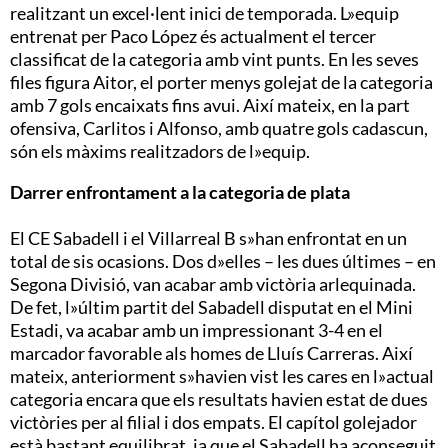
realitzant un excel·lent inici de temporada. L»equip
entrenat per Paco López és actualment el tercer
classificat de la categoria amb vint punts. En les seves
files figura Aitor, el porter menys golejat de la categoria
amb 7 gols encaixats fins avui. Així mateix, en la part
ofensiva, Carlitos i Alfonso, amb quatre gols cadascun,
són els màxims realitzadors de l»equip.
Darrer enfrontament a la categoria de plata
El CE Sabadell i el Villarreal B s»han enfrontat en un
total de sis ocasions. Dos d»elles – les dues últimes – en
Segona Divisió, van acabar amb victòria arlequinada.
De fet, l»últim partit del Sabadell disputat en el Mini
Estadi, va acabar amb un impressionant 3-4 en el
marcador favorable als homes de Lluís Carreras. Així
mateix, anteriorment s»havien vist les cares en l»actual
categoria encara que els resultats havien estat de dues
victòries per al filial i dos empats. El capítol golejador
està bastant equilibrat, ja que el Sabadell ha aconseguit