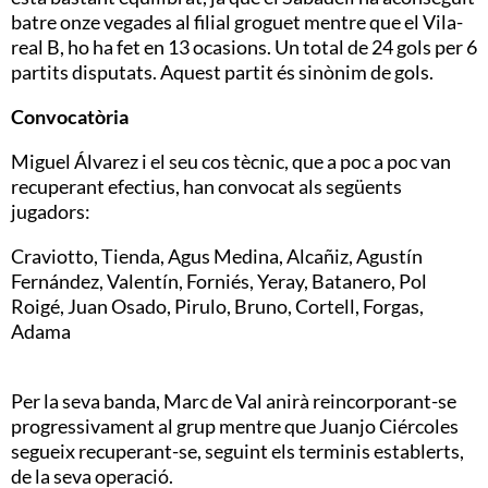
batre onze vegades al filial groguet mentre que el Vila-
real B, ho ha fet en 13 ocasions. Un total de 24 gols per 6
partits disputats. Aquest partit és sinònim de gols.
Convocatòria
Miguel Álvarez i el seu cos tècnic, que a poc a poc van
recuperant efectius, han convocat als següents
jugadors:
Craviotto, Tienda, Agus Medina, Alcañiz, Agustín
Fernández, Valentín, Forniés, Yeray, Batanero, Pol
Roigé, Juan Osado, Pirulo, Bruno, Cortell, Forgas,
Adama
Per la seva banda, Marc de Val anirà reincorporant-se
progressivament al grup mentre que Juanjo Ciércoles
segueix recuperant-se, seguint els terminis establerts,
de la seva operació.