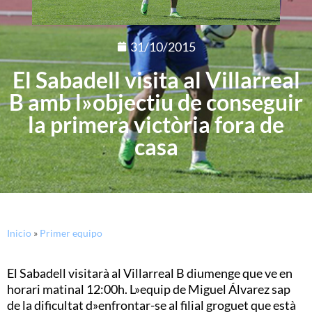
31/10/2015
El Sabadell visita al Villarreal
B amb l»objectiu de conseguir
la primera victòria fora de
casa
Inicio
»
Primer equipo
El Sabadell visitarà al Villarreal B diumenge que ve en
horari matinal 12:00h. L»equip de Miguel Álvarez sap
de la dificultat d»enfrontar-se al filial groguet que està