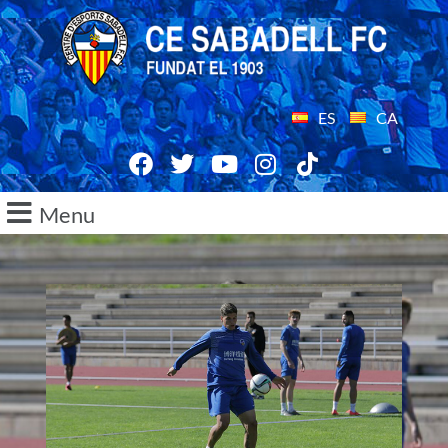
ES
CA
Menu