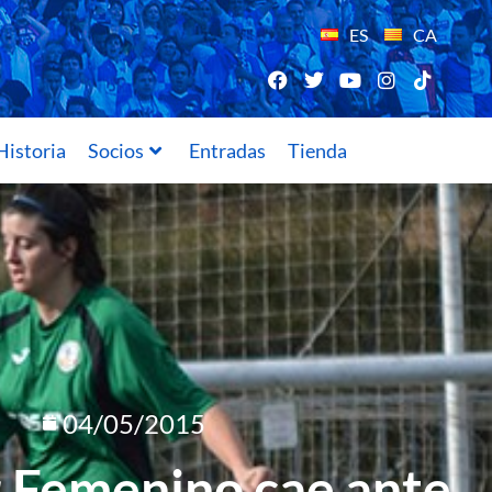
ES
CA
Historia
Socios
Entradas
Tienda
04/05/2015
r Femenino cae ante