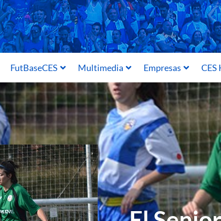
FutBaseCES
Multimedia
Empresas
CES 
El Senio