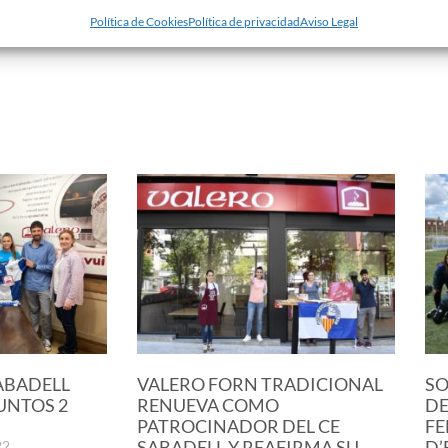
s últimos minutos, Debo, a la salida de un córner, se
Política de Cookies
Política de privacidad
Aviso Legal
SABADELL
VALERO FORN TRADICIONAL
SO
UNTOS 2
RENUEVA COMO
DE
PATROCINADOR DEL CE
FE
SABADELL Y REAFIRMA SU
D’
22