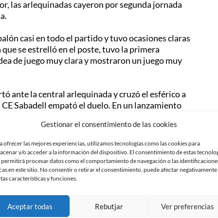
r, las arlequinadas cayeron por segunda jornada
a.
balón casi en todo el partido y tuvo ocasiones claras
que se estrelló en el poste, tuvo la primera
idea de juego muy clara y mostraron un juego muy
rtó ante la central arlequinada y cruzó el esférico a
el CE Sabadell empató el duelo. En un lanzamiento
undo palo para marcar el 1-1. Pese a todo, el
Gestionar el consentimiento de las cookies
mico penalti transformado por Tania.
a ofrecer las mejores experiencias, utilizamos tecnologías como las cookies para
a igualar el encuentro e incluso el árbitro le anuló
acenar y/o acceder a la información del dispositivo. El consentimiento de estas tecnolo
a se plantó completamente sola ante la portera
 permitirá procesar datos como el comportamiento de navegación o las identificacione
cas en este sitio. No consentir o retirar el consentimiento, puede afectar negativamente
giado no señaló la infracción.
rtas características y funciones.
orqué es uno de los equipos fuertes de la
is dibujó una gran diagonal y amplió la renta de su
Aceptar todas
Rebutjar
Ver preferencias
 acción veloz al contragolpe, Silvia, desde fuera