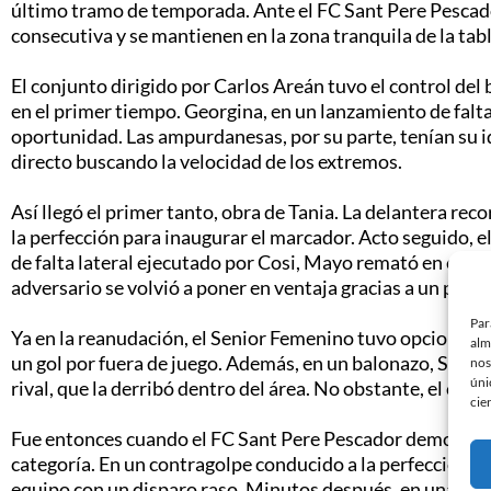
último tramo de temporada. Ante el FC Sant Pere Pescado
consecutiva y se mantienen en la zona tranquila de la tabl
El conjunto dirigido por Carlos Areán tuvo el control del 
en el primer tiempo. Georgina, en un lanzamiento de falta 
oportunidad. Las ampurdanesas, por su parte, tenían su 
directo buscando la velocidad de los extremos.
Así llegó el primer tanto, obra de Tania. La delantera reco
la perfección para inaugurar el marcador. Acto seguido, 
de falta lateral ejecutado por Cosi, Mayo remató en el seg
adversario se volvió a poner en ventaja gracias a un polé
Par
Ya en la reanudación, el Senior Femenino tuvo opciones par
alm
un gol por fuera de juego. Además, en un balonazo, Sandr
nos
úni
rival, que la derribó dentro del área. No obstante, el cole
cie
Fue entonces cuando el FC Sant Pere Pescador demostró p
categoría. En un contragolpe conducido a la perfección, Ta
equipo con un disparo raso. Minutos después, en una nueva