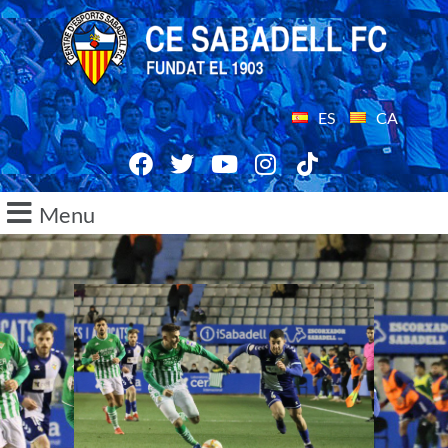
ES
CA
Menu