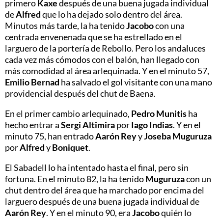
primero
Kaxe
después de una buena jugada individual
de
Alfred
que lo ha dejado solo dentro del área.
Minutos más tarde, la ha tenido
Jacobo
con una
centrada envenenada que se ha estrellado en el
larguero de la portería de Rebollo. Pero los andaluces
cada vez más cómodos con el balón, han llegado con
más comodidad al área arlequinada. Y en el minuto 57,
Emilio
Bernad
ha salvado el gol visitante con una mano
providencial después del chut de Baena.
En el primer cambio arlequinado,
Pedro
Munitis
ha
hecho entrar a
Sergi
Altimira
por
Iago
Indias
. Y en el
minuto 75, han entrado
Aarón
Rey
y
Joseba
Muguruza
por
Alfred
y
Boniquet
.
El Sabadell lo ha intentado hasta el final, pero sin
fortuna. En el minuto 82, la ha tenido
Muguruza
con un
chut dentro del área que ha marchado por encima del
larguero después de una buena jugada individual de
Aarón
Rey
. Y en el minuto 90, era
Jacobo
quién lo