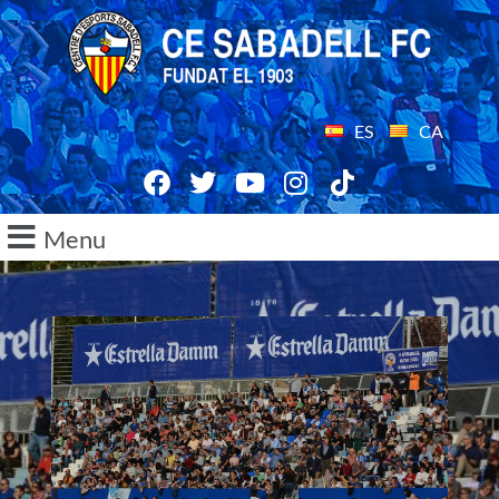
ES
CA
Menu