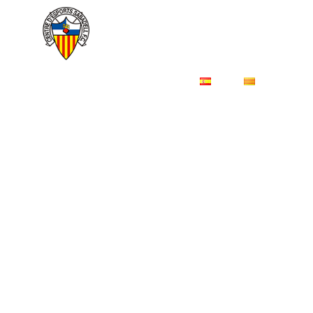
ES
CA