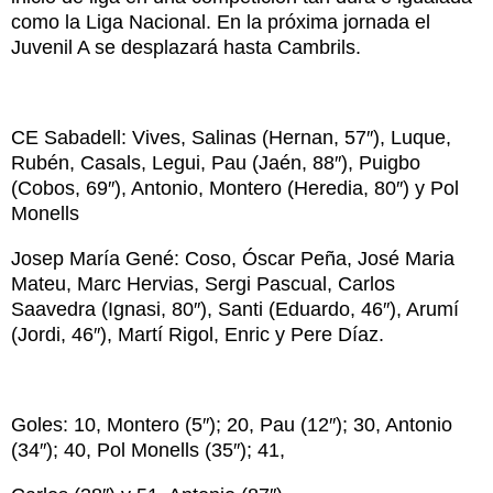
como la Liga Nacional. En la próxima jornada el
Juvenil A se desplazará hasta Cambrils.
CE Sabadell: Vives, Salinas (Hernan, 57″), Luque,
Rubén, Casals, Legui, Pau (Jaén, 88″), Puigbo
(Cobos, 69″), Antonio, Montero (Heredia, 80″) y Pol
Monells
Josep María Gené: Coso, Óscar Peña, José Maria
Mateu, Marc Hervias, Sergi Pascual, Carlos
Saavedra (Ignasi, 80″), Santi (Eduardo, 46″), Arumí
(Jordi, 46″), Martí Rigol, Enric y Pere Díaz.
Goles: 1­0, Montero (5″); 2­0, Pau (12″); 3­0, Antonio
(34″); 4­0, Pol Monells (35″); 4­1,