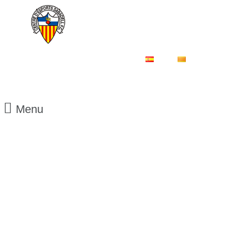
ES
CA
Menu