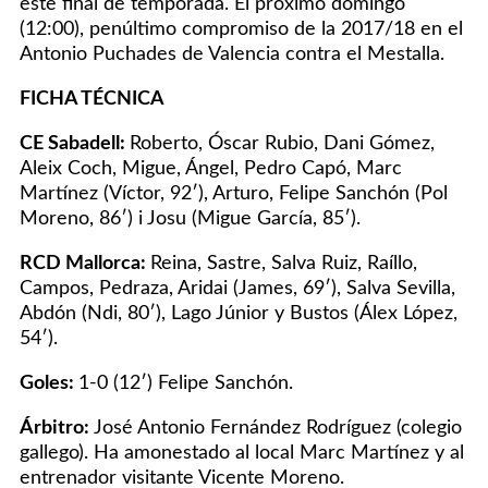
este final de temporada. El próximo domingo
(12:00), penúltimo compromiso de la 2017/18 en el
Antonio Puchades de Valencia contra el Mestalla.
FICHA TÉCNICA
CE Sabadell:
Roberto, Óscar Rubio, Dani Gómez,
Aleix Coch, Migue, Ángel, Pedro Capó, Marc
Martínez (Víctor, 92′), Arturo, Felipe Sanchón (Pol
Moreno, 86′) i Josu (Migue García, 85′).
RCD Mallorca:
Reina, Sastre, Salva Ruiz, Raíllo,
Campos, Pedraza, Aridai (James, 69′), Salva Sevilla,
Abdón (Ndi, 80′), Lago Júnior y Bustos (Álex López,
54′).
Goles:
1-0 (12′) Felipe Sanchón.
Árbitro:
José Antonio Fernández Rodríguez (colegio
gallego). Ha amonestado al local Marc Martínez y al
entrenador visitante Vicente Moreno.