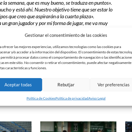
 de la semana, que es muy bueno, se traduza en puntos».
ucho y está ahí. Nuestro objetivo tiene que ser estar lo
pos que creo que aspirarán a la cuarta plaza».
 un gran jugador y por mi forma de jugar, me va muy
de estas características en el mercado».
Gestionar el consentimiento de las cookies
 buenos resultados contra equipos de nivel, o sea que
dremos que ir como si nos jugáramos la vida».
a ofrecer las mejores experiencias, utilizamos tecnologías como las cookies para
o jugar en casa y llevar el peso del partido. Fuera de casa
acenar y/o acceder a la información del dispositivo. El consentimiento de estas tecnolo
erran tanto y eso influye».
 permitirá procesar datos como el comportamiento de navegación o las identificacione
cas en este sitio. No consentir o retirar el consentimiento, puede afectar negativamente
o a balón parado y si conseguimos tapar estas jugadas,
rtas características y funciones.
Aceptar todas
Rebutjar
Ver preferencias
Política de Cookies
Política de privacidad
Aviso Legal