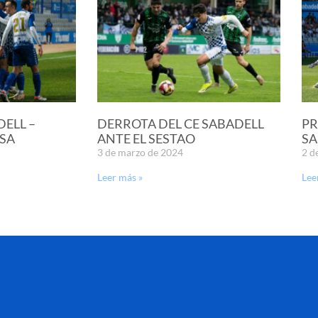
DELL –
DERROTA DEL CE SABADELL
PR
SA
ANTE EL SESTAO
SA
3 de marzo de 2024
2 d
Leer más »
Lee