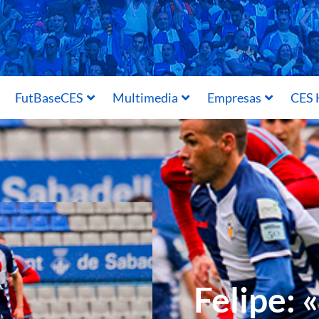
FutBaseCES
Multimedia
Empresas
CES 
Felipe: 