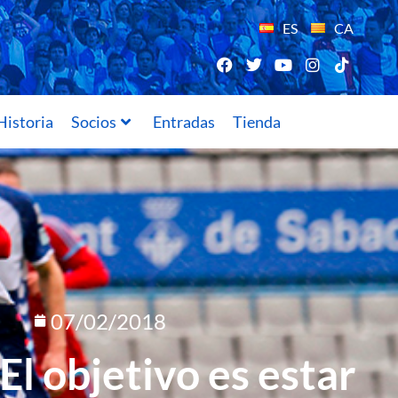
ES
CA
Historia
Socios
Entradas
Tienda
07/02/2018
«El objetivo es estar