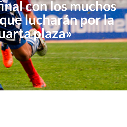
final con los muchos
que lucharán por la
uarta plaza»