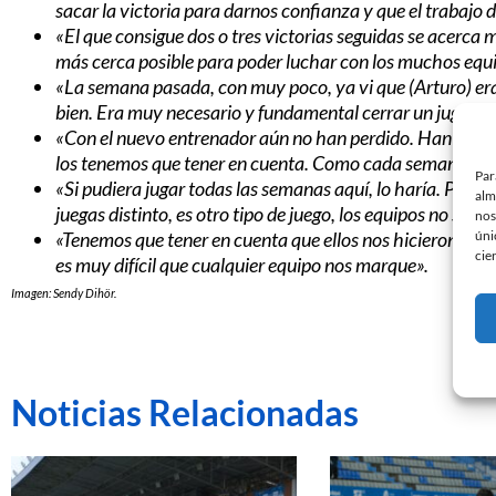
sacar la victoria para darnos confianza y que el trabajo
«El que consigue dos o tres victorias seguidas se acerca m
más cerca posible para poder luchar con los muchos equi
«La semana pasada, con muy poco, ya vi que (Arturo) era
bien. Era muy necesario y fundamental cerrar un jugador 
«Con el nuevo entrenador aún no han perdido. Han sacado
los tenemos que tener en cuenta. Como cada semana, ten
Par
«Si pudiera jugar todas las semanas aquí, lo haría. Prefier
alm
juegas distinto, es otro tipo de juego, los equipos no se ci
nos
úni
«Tenemos que tener en cuenta que ellos nos hicieron dañ
cie
es muy difícil que cualquier equipo nos marque».
Imagen: Sendy Dihör.
Noticias Relacionadas