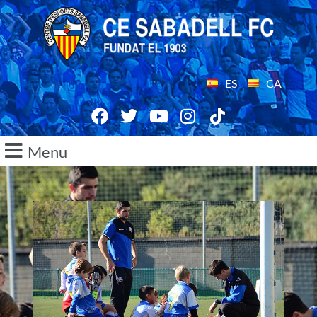
ES
CA
Menu