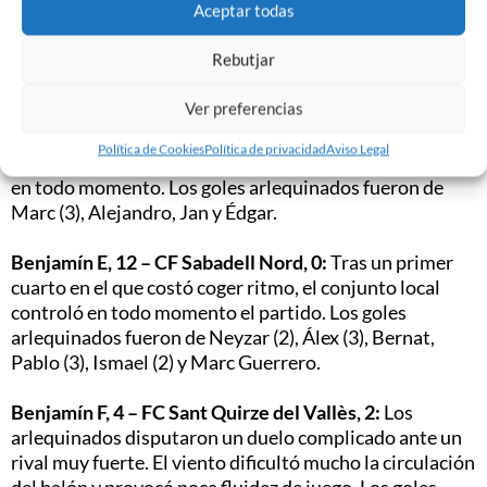
Penya Barc. Sant Celoni, 3 – Benjamín C, 3:
Goles
Aceptar todas
arlequinados de Marc y David Silva (2).
Rebutjar
CF Ripollet, 2- Benjamín D, 6:
Duelo muy trabajado
Ver preferencias
contra un equipo con pocos recursos y que no generó
problemas. Los visitantes sellaron el triunfo gracias a
Política de Cookies
Política de privacidad
Aviso Legal
dos acciones a balón parado y manteniendo la posesión
en todo momento. Los goles arlequinados fueron de
Marc (3), Alejandro, Jan y Édgar.
Benjamín E, 12 – CF Sabadell Nord, 0:
Tras un primer
cuarto en el que costó coger ritmo, el conjunto local
controló en todo momento el partido. Los goles
arlequinados fueron de Neyzar (2), Álex (3), Bernat,
Pablo (3), Ismael (2) y Marc Guerrero.
Benjamín F, 4 – FC Sant Quirze del Vallès, 2:
Los
arlequinados disputaron un duelo complicado ante un
rival muy fuerte. El viento dificultó mucho la circulación
del balón y provocó poca fluidez de juego. Los goles