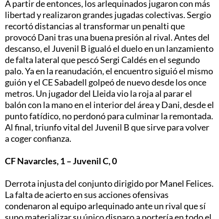
A partir de entonces, los arlequinados jugaron con más
libertad y realizaron grandes jugadas colectivas. Sergio
recortó distancias al transformar un penalti que
provocó Dani tras una buena presión al rival. Antes del
descanso, el Juvenil B igualó el duelo en un lanzamiento
de falta lateral que pescó Sergi Caldés en el segundo
palo. Ya en la reanudación, el encuentro siguió el mismo
guión y el CE Sabadell golpeó de nuevo desde los once
metros. Un jugador del Lleida vio la roja al parar el
balón con la mano en el interior del área y Dani, desde el
punto fatídico, no perdonó para culminar la remontada.
Al final, triunfo vital del Juvenil B que sirve para volver
a coger confianza.
CF Navarcles, 1 – Juvenil C, 0
Derrota injusta del conjunto dirigido por Manel Felices.
La falta de acierto en sus acciones ofensivas
condenaron al equipo arlequinado ante un rival que sí
supo materializar su único disparo a portería en todo el