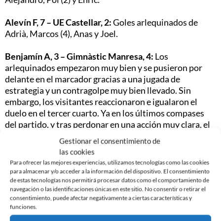
Alevín F, 7 – UE Castellar, 2:
Goles arlequinados de
Adrià, Marcos (4), Anas y Joel.
Benjamín A, 3 – Gimnàstic Manresa, 4:
Los
arlequinados empezaron muy bien y se pusieron por
delante en el marcador gracias a una jugada de
estrategia y un contragolpe muy bien llevado. Sin
embargo, los visitantes reaccionaron e igualaron el
duelo en el tercer cuarto. Ya en los últimos compases
del partido, y tras perdonar en una acción muy clara, el
Gimnàstic Manresa sí que supo aprovechar su ocasión
Gestionar el consentimiento de
para llevarse la victoria en un partido en el que los
las cookies
locales mostraron muy buena actitud. Los goles
Para ofrecer las mejores experiencias, utilizamos tecnologías como las cookies
arlequinados fueron de Éric (2) y Marc.
para almacenar y/o acceder a la información del dispositivo. El consentimiento
de estas tecnologías nos permitirá procesar datos como el comportamiento de
navegación o las identificaciones únicas en este sitio. No consentir o retirar el
Benjamín B, 4 – CD Montgat, 3:
Goles arlequinados de
consentimiento, puede afectar negativamente a ciertas características y
Ismael Zambrano (4).
funciones.