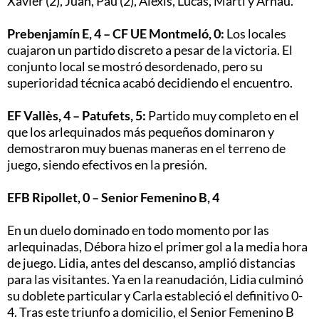
Xavier (2), Juan, Pau (2), Alexis, Lucas, Martí y Arnau.
Prebenjamín E, 4 – CF UE Montmeló, 0:
Los locales
cuajaron un partido discreto a pesar de la victoria. El
conjunto local se mostró desordenado, pero su
superioridad técnica acabó decidiendo el encuentro.
EF Vallès, 4 – Patufets, 5:
Partido muy completo en el
que los arlequinados más pequeños dominaron y
demostraron muy buenas maneras en el terreno de
juego, siendo efectivos en la presión.
EFB Ripollet, 0 – Senior Femenino B, 4
En un duelo dominado en todo momento por las
arlequinadas, Débora hizo el primer gol a la media hora
de juego. Lidia, antes del descanso, amplió distancias
para las visitantes. Ya en la reanudación, Lidia culminó
su doblete particular y Carla estableció el definitivo 0-
4. Tras este triunfo a domicilio, el Senior Femenino B