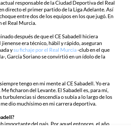
 actual responsable de la Ciudad Deportiva del Real
n directo el primer partido de la Liga Adelante. Así
l choque entre dos de los equipos en los que jugó. En
 el Real Murcia.
uinado después de que el CE Sabadell hiciera
 jienense era técnico, hábil y rápido, aseguran
nada y
su fichaje por el Real Murcia
-club en el que
-, García Soriano se convirtió en un ídolo de la
 siempre tengo en mi mente al CE Sabadell. Yo era
 Me ficharon del Levante. El Sabadell es, para mí,
 turbulencias si descendía o subía a lo largo de los
e me dio muchísimo en mi carrera deportiva.
badell?
ub importante del país. Por aquel entonces, el año
rias. Me acuerdo que habían unos jugadores