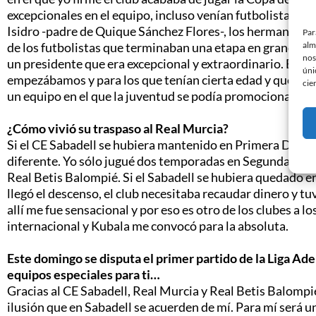
excepcionales en el equipo, incluso venían futbolistas d
Isidro -padre de Quique Sánchez Flores-, los hermanos Vi
Par
alm
de los futbolistas que terminaban una etapa en grandes c
nos
un presidente que era excepcional y extraordinario. Era 
úni
empezábamos y para los que tenían cierta edad y querían 
cie
un equipo en el que la juventud se podía promocionar mu
¿Cómo vivió su traspaso al Real Murcia?
Si el CE Sabadell se hubiera mantenido en Primera Divisi
diferente. Yo sólo jugué dos temporadas en Segunda Divis
Real Betis Balompié. Si el Sabadell se hubiera quedado e
llegó el descenso, el club necesitaba recaudar dinero y tu
allí me fue sensacional y por eso es otro de los clubes a l
internacional y Kubala me convocó para la absoluta.
Este domingo se disputa el primer partido de la Liga Ade
equipos especiales para ti…
Gracias al CE Sabadell, Real Murcia y Real Betis Balompi
ilusión que en Sabadell se acuerden de mí. Para mí será u