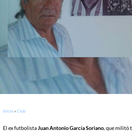
Inicio
»
Club
El ex futbolista
Juan Antonio García Soriano
, que militó 