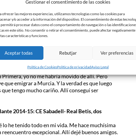
Gestionar el consentimiento de las cookies
el FC Barcelona o Real Madrid, como por ejemplo
dal o Marañón. Este hecho era por algo. Era la cuna
a ofrecer las mejores experiencias, utilizamos tecnologías como las cookies para
acenar y/o acceder a la información del dispositivo. El consentimiento de estas tecnolo
lubes y todos querían ir al CE Sabadell. Teníamos
 permitirá procesar datos como el comportamiento de navegación o las identificacione
un equipo sensacional para los jóvenes que
cas en este sitio. No consentir o retirar el consentimiento, puede afectar negativamente
vivir sus últimos años en el mundo del fútbol. Era
rtas características y funciones.
y bien.
Aceptar todas
Rebutjar
Ver preferencias
ón, mi carrera deportiva podría haber sido
Política de Cookies
Política de privacidad
Aviso Legal
ión: una en el conjunto arlequinado y otra en el
n Primera, yo no me habría movido de allí. Pero
ve que emigrar a Murcia. Y la verdad es que luego
os que tengo mucho cariño. Allí conseguí ser
lante 2014-15: CE Sabadell- Real Betis, dos
é lo he tenido todo en mi vida. Me hace muchísima
n reencuentro excepcional. Allí dejé buenos amigos.