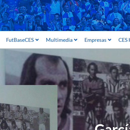
FutBaseCES
Multimedia
Empresas
CES 
Garcí