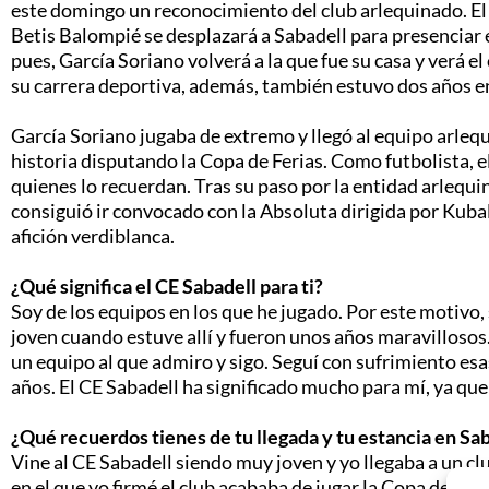
este domingo un reconocimiento del club arlequinado. El
Betis Balompié se desplazará a Sabadell para presenciar e
pues, García Soriano volverá a la que fue su casa y verá e
su carrera deportiva, además, también estuvo dos años en
García Soriano jugaba de extremo y llegó al equipo arleq
historia disputando la Copa de Ferias. Como futbolista, el
quienes lo recuerdan. Tras su paso por la entidad arlequi
consiguió ir convocado con la Absoluta dirigida por Kubala
afición verdiblanca.
¿Qué significa el CE Sabadell para ti?
Soy de los equipos en los que he jugado. Por este motivo,
joven cuando estuve allí y fueron unos años maravillosos.
un equipo al que admiro y sigo. Seguí con sufrimiento esas
años. El CE Sabadell ha significado mucho para mí, ya qu
¿Qué recuerdos tienes de tu llegada y tu estancia en Sa
Vine al CE Sabadell siendo muy joven y yo llegaba a un cl
en el que yo firmé el club acababa de jugar la Copa de Fe