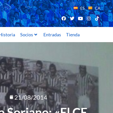
ES
CA
Historia
Socios
Entradas
Tienda
21/08/2014
a Soriano: «El CE