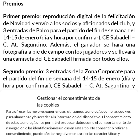
Premios
Primer premio
: reproducción digital de la felicitación
de Navidad y envío a los socios y aficionados del club, y
3 entradas de Palco para el partido del fin de semana del
14-15 de enero (día y hora por confirmar), CE Sabadell –
C. At. Saguntino. Además, el ganador se hará una
fotografía a pie de campo con los jugadores y se llevará
una camiseta del CE Sabadell firmada por todos ellos.
Segundo premio
: 3 entradas de la Zona Corporate para
el partido del fin de semana del 14-15 de enero (día y
hora por confirmar), CE Sabadell – C. At. Saguntino, y
un cheque regalo valorado en 25€ a canjear en la Tienda
Gestionar el consentimiento de
oficial del CE Sabadell FC, SAD.
las cookies
Tercer premio
: 3 entradas de la Zona Corporate para el
Para ofrecer las mejores experiencias, utilizamos tecnologías como las cookies
para almacenar y/o acceder a la información del dispositivo. El consentimiento
partido del fin de semana del 14-15 de enero (día y hora
de estas tecnologías nos permitirá procesar datos como el comportamiento de
por confirmar), CE Sabadell – C. At. Saguntino, y un
navegación o las identificaciones únicas en este sitio. No consentir o retirar el
cheque regalo valorado en 15€ a canjear en la Tienda
consentimiento, puede afectar negativamente a ciertas características y