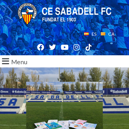
ES
CA
Menu