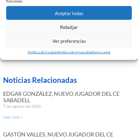
funciones.
oficial del CE Sabadell FC, SAD.
Aceptar todas
Rebutjar
Todos los participantes tendrán 3 entradas
de General
para el partido del fin de semana del 14-15 de enero (día
Ver preferencias
y hora por confirmar), CE Sabadell – C. At. Saguntino
Política de Cookies
Política de privacidad
Aviso Legal
Noticias Relacionadas
EDGAR GONZÁLEZ, NUEVO JUGADOR DEL CE
SABADELL
7 de agosto de 2026
Leer más »
GASTÓN VALLES, NUEVO JUGADOR DEL CE