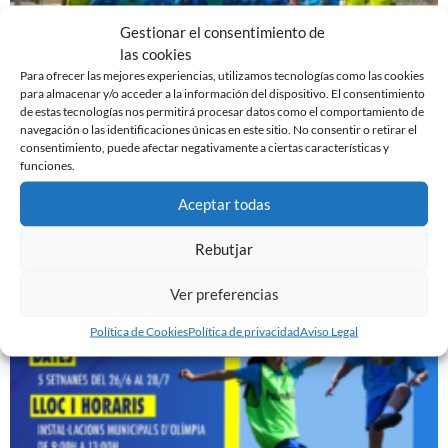
Gestionar el consentimiento de
las cookies
Para ofrecer las mejores experiencias, utilizamos tecnologías como las cookies
para almacenar y/o acceder a la información del dispositivo. El consentimiento
de estas tecnologías nos permitirá procesar datos como el comportamiento de
navegación o las identificaciones únicas en este sitio. No consentir o retirar el
EN MARCHA LA PRETEMPORADA DEL FILIAL
consentimiento, puede afectar negativamente a ciertas características y
7 de agosto de 2023
funciones.
Leer más »
Aceptar todas
EN MARCHA LA PRETEMPORADA DEL JUVENIL ‘A’
Rebutjar
25 de julio de 2023
Ver preferencias
Leer más »
Política de Cookies
Política de privacidad
Aviso Legal