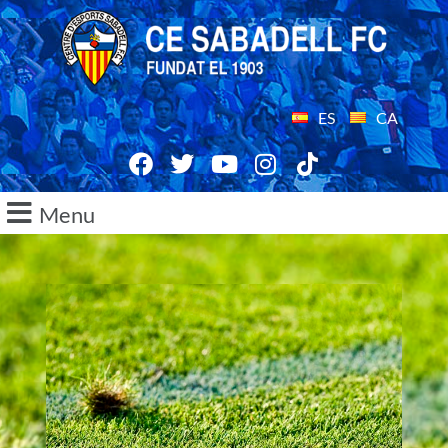
ES
CA
Menu