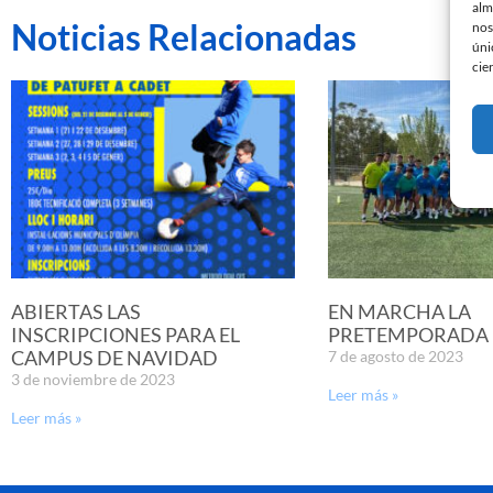
alm
Noticias Relacionadas
nos
úni
cie
ABIERTAS LAS
EN MARCHA LA
INSCRIPCIONES PARA EL
PRETEMPORADA D
CAMPUS DE NAVIDAD
7 de agosto de 2023
3 de noviembre de 2023
Leer más »
Leer más »