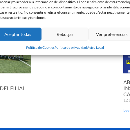
acenar y/o acceder a la información del dispositivo. El consentimiento de estas tecnolo
 permitirá procesar datos como el comportamiento de navegación o las identificacione
cas en este sitio. No consentir o retirar el consentimiento, puede afectar negativamente
rtas características y funciones.
EN MARCHA LA
PRETEMPORADA DEL JUVENIL
Aceptar todas
Rebutjar
Ver preferencias
‘A’
25 de julio de 2023
Política de Cookies
Política de privacidad
Aviso Legal
Leer más »
AB
EL FILIAL
IN
CA
12 
Lee