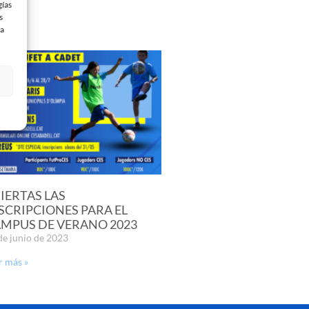
gías
s
 a
IERTAS LAS
SCRIPCIONES PARA EL
MPUS DE VERANO 2023
de junio de 2023
r más »