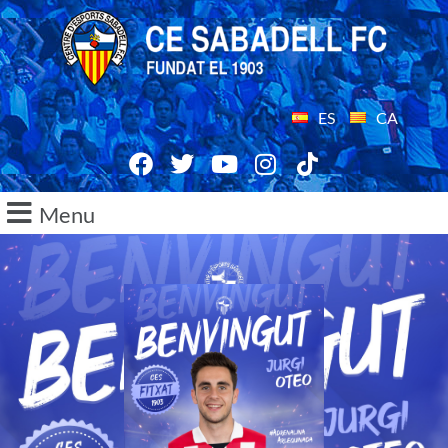
ES
CA
Menu