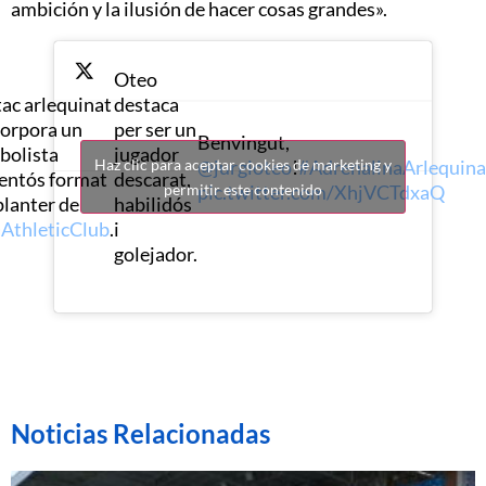
ambición y la ilusión de hacer cosas grandes».
Oteo
tac arlequinat
destaca
corpora un
per ser un
Benvingut,
tbolista
jugador
@jurgioteo
!
#AdrenalinaArlequin
Haz clic para aceptar cookies de marketing y
lentós format
descarat,
pic.twitter.com/XhjVCTdxaQ
permitir este contenido
planter de
habilidós
AthleticClub
.
i
golejador.
Noticias Relacionadas