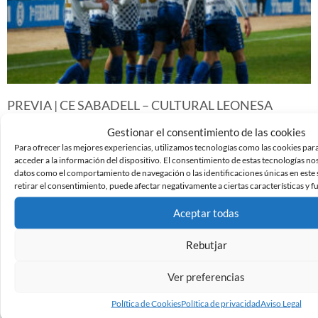
PREVIA | CE SABADELL – CULTURAL LEONESA
9 de marzo de 2024
Gestionar el consentimiento de las cookies
Leer más »
Para ofrecer las mejores experiencias, utilizamos tecnologías como las cookies par
acceder a la información del dispositivo. El consentimiento de estas tecnologías no
datos como el comportamiento de navegación o las identificaciones únicas en este s
retirar el consentimiento, puede afectar negativamente a ciertas características y f
Aceptar todas
Rebutjar
Ver preferencias
Política de Cookies
Política de privacidad
Aviso Legal