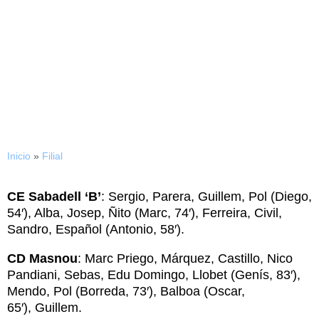
15/05/2016
La guinda a un año
histórico
Inicio
»
Filial
CE Sabadell ‘B’
: Sergio, Parera, Guillem, Pol (Diego,
54′), Alba, Josep, Ñito (Marc, 74′), Ferreira, Civil,
Sandro, Español (Antonio, 58′).
CD Masnou
: Marc Priego, Márquez, Castillo, Nico
Pandiani, Sebas, Edu Domingo, Llobet (Genís, 83′),
Mendo, Pol (Borreda, 73′), Balboa (Oscar,
65′), Guillem.