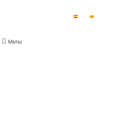
ES
CA
Menu