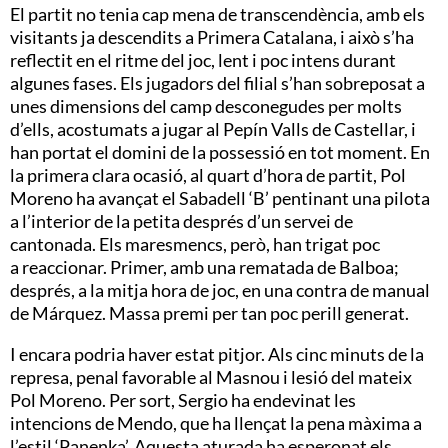
El partit no tenia cap mena de transcendència, amb els
visitants ja descendits a Primera Catalana, i això s’ha
reflectit en el ritme del joc, lent i poc intens durant
algunes fases. Els jugadors del filial s’han sobreposat a
unes dimensions del camp desconegudes per molts
d’ells, acostumats a jugar al Pepín Valls de Castellar, i
han portat el domini de la possessió en tot moment. En
la primera clara ocasió, al quart d’hora de partit, Pol
Moreno ha avançat el Sabadell ‘B’ pentinant una pilota
a l’interior de la petita després d’un servei de
cantonada. Els maresmencs, però, han trigat poc
a reaccionar. Primer, amb una rematada de Balboa;
després, a la mitja hora de joc, en una contra de manual
de Márquez. Massa premi per tan poc perill generat.
I encara podria haver estat pitjor. Als cinc minuts de la
represa, penal favorable al Masnou i lesió del mateix
Pol Moreno. Per sort, Sergio ha endevinat les
intencions de Mendo, que ha llençat la pena màxima a
l’estil ‘Panenka’. Aquesta aturada ha esperonat els