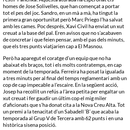
homes de Jose Solivelles, que han començat a portar
tot el pes del joc. Sandro, en un mà a mà, ha tingut la
primera gran oportunitat però Marc Priego l’ha salvat
amb les cames. Poc després, Xavi Civil ha enviat un xut
creuat a la base del pal. Eren avisos que no s’acabaven
de concretar i que feien pensar, amb el pas dels minuts,
que els tres punts viatjarien cap a El Masnou.
Però ha aparegut el coratge d’un equip que no ha
abaixat els braços, tot i els molts contratemps, en cap
moment de la temporada. Ferreira ha posat la igualada
a tres minuts per al final del temps reglamentari amb un
cop de cap impecable a l’escaire. En la següent acció,
Josep ha recollit un refús a l’àrea petita per engaltar un
xut creuat i fer gaudir un últim cop el mig miler
d’aficionats que s’ha donat cita a la Nova Creu Alta. Tot
un premi a la tenacitat d’un Sabadell ‘B’ que acaba la
temporada al Grup V de Tercera amb 62 punts i en una
històrica sisena posició.