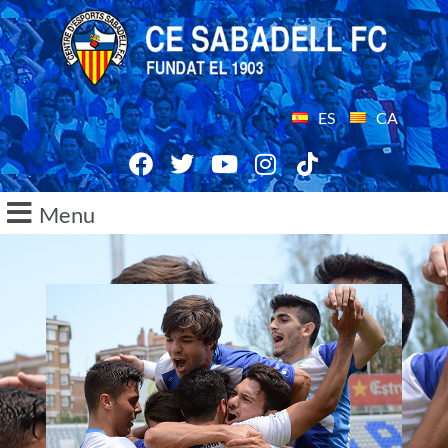
ES
CA
Menu