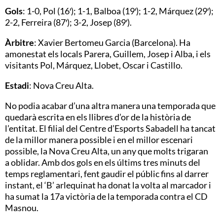
Gols
: 1-0, Pol (16′); 1-1, Balboa (19′); 1-2, Márquez (29′);
2-2, Ferreira (87′); 3-2, Josep (89′).
Àrbitre
: Xavier Bertomeu Garcia (Barcelona). Ha
amonestat els locals Parera, Guillem, Josep i Alba, i els
visitants Pol, Márquez, Llobet, Oscar i Castillo.
Estadi
: Nova Creu Alta.
No podia acabar d’una altra manera una temporada que
quedarà escrita en els llibres d’or de la història de
l’entitat. El filial del Centre d’Esports Sabadell ha tancat
de la millor manera possible i en el millor escenari
possible, la Nova Creu Alta, un any que molts trigaran
a oblidar. Amb dos gols en els últims tres minuts del
temps reglamentari, fent gaudir el públic fins al darrer
instant, el ‘B’ arlequinat ha donat la volta al marcador i
ha sumat la 17a victòria de la temporada contra el CD
Masnou.