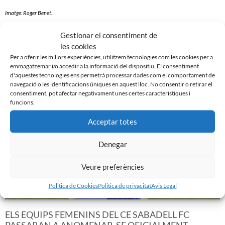
Imatge: Roger Benet.
Gestionar el consentiment de
les cookies
Per a oferir les millors experiències, utilitzem tecnologies com les cookies per a
emmagatzemar i/o accedir a la informació del dispositiu. El consentiment
Noticias Relacionadas
d'aquestes tecnologies ens permetrà processar dades com el comportament de
navegació o les identificacions úniques en aquest lloc. No consentir o retirar el
consentiment, pot afectar negativament unes certes característiques i
funcions.
Acceptar totes
Denegar
Veure preferències
Politica de Cookies
Politica de privacitat
Avis Legal
ELS EQUIPS FEMENINS DEL CE SABADELL FC
PASSARAN A ANOMENAR-SE OFICIALMENT