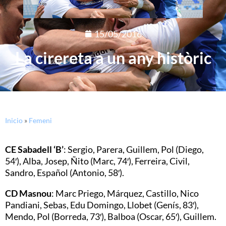
15/05/2016
La cirereta a un any històric
Inicio
»
Femeni
CE Sabadell ‘B’
: Sergio, Parera, Guillem, Pol (Diego,
54′), Alba, Josep, Ñito (Marc, 74′), Ferreira, Civil,
Sandro, Español (Antonio, 58′).
CD Masnou
: Marc Priego, Márquez, Castillo, Nico
Pandiani, Sebas, Edu Domingo, Llobet (Genís, 83′),
Mendo, Pol (Borreda, 73′), Balboa (Oscar, 65′), Guillem.